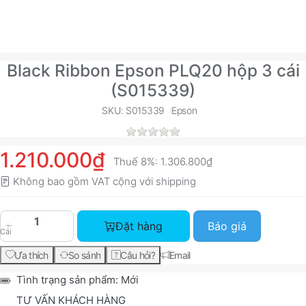
Black Ribbon Epson PLQ20 hộp 3 cái
(S015339)
SKU: S015339
Epson
1.210.000₫
Thuế 8%:
1.306.800₫
Không bao gồm VAT cộng với
shipping
Black Ribbon Epson PLQ20 hộp 3 cái (S015339) v
Đặt hàng
Báo giá
Cái
Ưa thích
So sánh
Câu hỏi?
Email
Tình trạng sản phẩm:
Mới
TƯ VẤN KHÁCH HÀNG