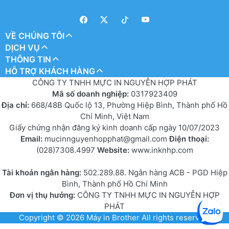
VỀ CHÚNG TÔI
DỊCH VỤ
THÔNG TIN
HỖ TRỢ KHÁCH HÀNG
CÔNG TY TNHH MỰC IN NGUYỄN HỢP PHÁT
Mã số doanh nghiệp:
0317923409
Địa chỉ:
668/48B Quốc lộ 13, Phường Hiệp Bình, Thành phố Hồ
Chí Minh, Việt Nam
Giấy chứng nhận đăng ký kinh doanh cấp ngày 10/07/2023
Email:
mucinnguyenhopphat@gmail.com
Điện thoại:
(028)7308.4997
Website:
www.inknhp.com
Tài khoản ngân hàng:
502.289.88. Ngân hàng ACB - PGD Hiệp
Bình, Thành phố Hồ Chí Minh
Đơn vị thụ hưởng:
CÔNG TY TNHH MỰC IN NGUYỄN HỢP
PHÁT
Copyright © 2026
Máy in Brother
All rights reserved.