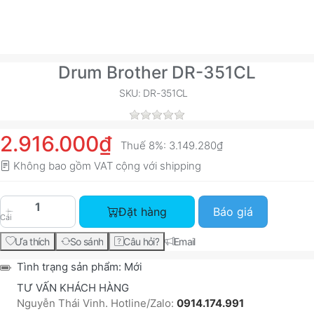
Drum Brother DR-351CL
SKU: DR-351CL
2.916.000₫
Thuế 8%:
3.149.280₫
Không bao gồm VAT cộng với
shipping
Drum Brother DR-351CL với giá 2.916.000₫, số 
Đặt hàng
Báo giá
Cái
Ưa thích
So sánh
Câu hỏi?
Email
Tình trạng sản phẩm:
Mới
TƯ VẤN KHÁCH HÀNG
Nguyễn Thái Vinh. Hotline/Zalo:
0914.174.991