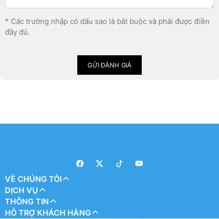
* Các trường nhập có dấu sao là bắt buộc và phải được điền
đầy đủ.
GỬI ĐÁNH GIÁ
VỀ CHÚNG TÔI
DỊCH VỤ
THÔNG TIN
HỖ TRỢ KHÁCH HÀNG