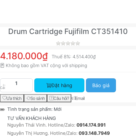
Drum Cartridge Fujifilm CT351410
4.180.000₫
Thuế 8%:
4.514.400₫
Không bao gồm VAT cộng với
shipping
Drum Cartridge Fujifilm CT351410 với giá 4.180.
Đặt hàng
Báo giá
Cái
Ưa thích
So sánh
Câu hỏi?
Email
Tình trạng sản phẩm:
Mới
TƯ VẤN KHÁCH HÀNG
Nguyễn Thái Vinh. Hotline/Zalo:
0914.174.991
Nguyễn Thị Hương. Hotline/Zalo:
093.148.7949