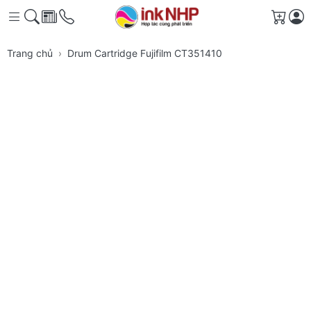
Giỏ h
Trang chủ
Drum Cartridge Fujifilm CT351410