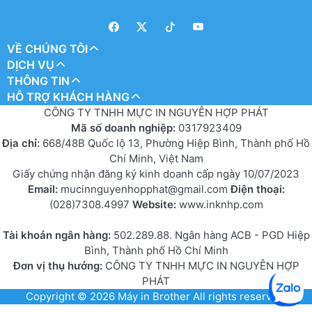
VỀ CHÚNG TÔI
DỊCH VỤ
THÔNG TIN
HỖ TRỢ KHÁCH HÀNG
CÔNG TY TNHH MỰC IN NGUYỄN HỢP PHÁT
Mã số doanh nghiệp:
0317923409
Địa chỉ:
668/48B Quốc lộ 13, Phường Hiệp Bình, Thành phố Hồ
Chí Minh, Việt Nam
Giấy chứng nhận đăng ký kinh doanh cấp ngày 10/07/2023
Email:
mucinnguyenhopphat@gmail.com
Điện thoại:
(028)7308.4997
Website:
www.inknhp.com
Tài khoản ngân hàng:
502.289.88. Ngân hàng ACB - PGD Hiệp
Bình, Thành phố Hồ Chí Minh
Đơn vị thụ hưởng:
CÔNG TY TNHH MỰC IN NGUYỄN HỢP
PHÁT
Copyright © 2026
Máy in Brother
All rights reserved.