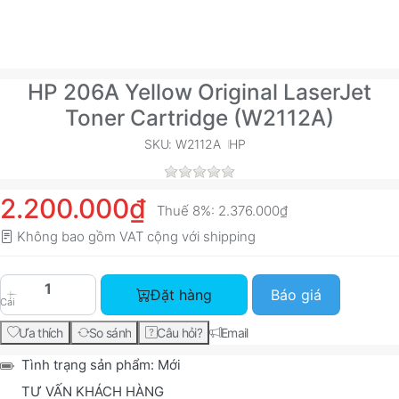
HP 206A Yellow Original LaserJet
Toner Cartridge (W2112A)
SKU: W2112A
HP
2.200.000₫
Thuế 8%:
2.376.000₫
Không bao gồm VAT cộng với
shipping
HP 206A Yellow Original LaserJet Toner Cartrid
Đặt hàng
Báo giá
Cái
Ưa thích
So sánh
Câu hỏi?
Email
Tình trạng sản phẩm:
Mới
TƯ VẤN KHÁCH HÀNG