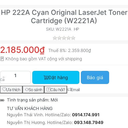
HP 222A Cyan Original LaserJet Toner
Cartridge (W2221A)
SKU: W2221A
HP
2.185.000₫
Thuế 8%:
2.359.800₫
Không bao gồm VAT cộng với
shipping
HP 222A Cyan Original LaserJet Toner Cartridge
Đặt hàng
Báo giá
Cái
Ưa thích
So sánh
Câu hỏi?
Email
Tình trạng sản phẩm:
Mới
TƯ VẤN KHÁCH HÀNG
Nguyễn Thái Vinh. Hotline/Zalo:
0914.174.991
Nguyễn Thị Hương. Hotline/Zalo:
093.148.7949