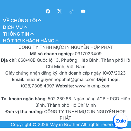
VỀ CHÚNG TÔI
DỊCH VỤ
THÔNG TIN
HỖ TRỢ KHÁCH HÀNG
CÔNG TY TNHH MỰC IN NGUYỄN HỢP PHÁT
Mã số doanh nghiệp:
0317923409
Địa chỉ:
668/48B Quốc lộ 13, Phường Hiệp Bình, Thành phố Hồ
Chí Minh, Việt Nam
Giấy chứng nhận đăng ký kinh doanh cấp ngày 10/07/2023
Email:
mucinnguyenhopphat@gmail.com
Điện thoại:
(028)7308.4997
Website:
www.inknhp.com
Tài khoản ngân hàng:
502.289.88. Ngân hàng ACB - PGD Hiệp
Bình, Thành phố Hồ Chí Minh
Đơn vị thụ hưởng:
CÔNG TY TNHH MỰC IN NGUYỄN HỢP
PHÁT
Copyright © 2026
Máy in Brother
All rights reserved.