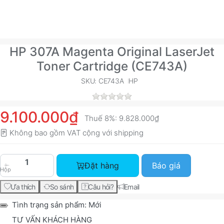
HP 307A Magenta Original LaserJet
Toner Cartridge (CE743A)
SKU: CE743A
HP
9.100.000₫
Thuế 8%:
9.828.000₫
Không bao gồm VAT cộng với
shipping
HP 307A Magenta Original LaserJet Toner Cartri
Đặt hàng
Báo giá
Hộp
Ưa thích
So sánh
Câu hỏi?
Email
Tình trạng sản phẩm:
Mới
TƯ VẤN KHÁCH HÀNG