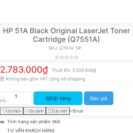
HP 51A Black Original LaserJet Toner
Cartridge (Q7551A)
SKU: Q7551A
HP
2.783.000₫
Thuế 8%:
3.005.640₫
Không bao gồm VAT cộng với
shipping
HP 51A Black Original LaserJet Toner Cartridge 
Đặt hàng
Báo giá
Hộp
Ưa thích
So sánh
Câu hỏi?
Email
Tình trạng sản phẩm:
Mới
TƯ VẤN KHÁCH HÀNG