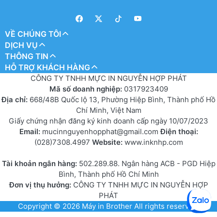
VỀ CHÚNG TÔI
DỊCH VỤ
THÔNG TIN
HỖ TRỢ KHÁCH HÀNG
CÔNG TY TNHH MỰC IN NGUYỄN HỢP PHÁT
Mã số doanh nghiệp:
0317923409
Địa chỉ:
668/48B Quốc lộ 13, Phường Hiệp Bình, Thành phố Hồ
Chí Minh, Việt Nam
Giấy chứng nhận đăng ký kinh doanh cấp ngày 10/07/2023
Email:
mucinnguyenhopphat@gmail.com
Điện thoại:
(028)7308.4997
Website:
www.inknhp.com
Tài khoản ngân hàng:
502.289.88. Ngân hàng ACB - PGD Hiệp
Bình, Thành phố Hồ Chí Minh
Đơn vị thụ hưởng:
CÔNG TY TNHH MỰC IN NGUYỄN HỢP
PHÁT
Copyright © 2026
Máy in Brother
All rights reserved.