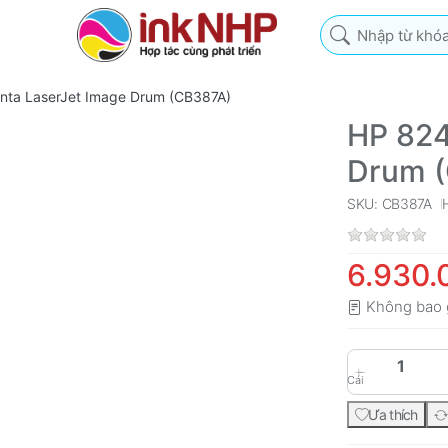
Nhập từ khóa tìm k
ta LaserJet Image Drum (CB387A)
HP 824
Drum 
SKU: CB387A
6.930.
Không bao 
Cái
Ưa thích