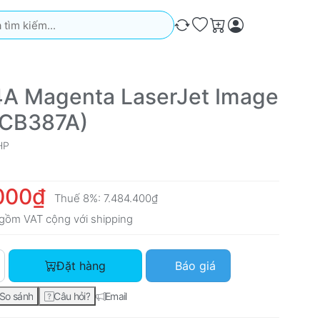
iếm. Kết quả sẽ tự động xuất hiện khi bạn nhập. Nhấn phím Ente
So sánh
Ưa thích
Giỏ hàng
A Magenta LaserJet Image
(CB387A)
HP
000₫
Thuế 8%:
7.484.400₫
gồm VAT cộng với
shipping
HP 824A Magenta LaserJet Image Drum (CB387A) với giá 6.930
Đặt hàng
Báo giá
So sánh
Câu hỏi?
Email