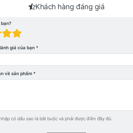
Khách hàng đáng giá
 bạn?
 giá: 1 trên 5 sao. Xấu
nh giá: 2 trên 5 sao.
Đánh giá: 3 trên 5 sao.
Đánh giá: 4 trên 5 sao.
Đánh giá: 5 trên 5 sao. Xu
đánh giá của bạn
bạn về sản phẩm
nhập có dấu sao là bắt buộc và phải được điền đầy đủ.