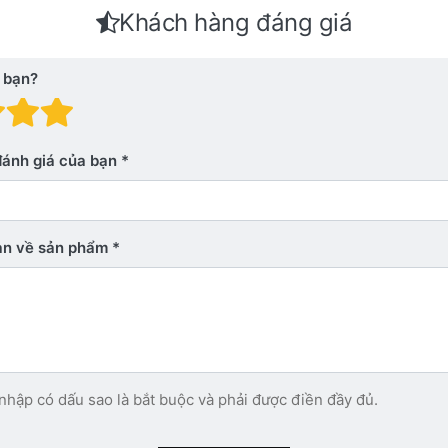
Khách hàng đáng giá
 bạn?
 giá: 1 trên 5 sao. Xấu
nh giá: 2 trên 5 sao.
Đánh giá: 3 trên 5 sao.
Đánh giá: 4 trên 5 sao.
Đánh giá: 5 trên 5 sao. Xu
đánh giá của bạn
bạn về sản phẩm
nhập có dấu sao là bắt buộc và phải được điền đầy đủ.