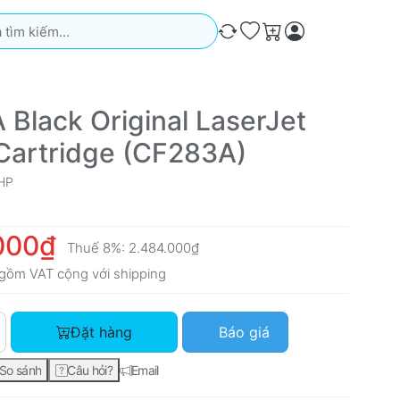
iếm. Kết quả sẽ tự động xuất hiện khi bạn nhập. Nhấn phím Ente
So sánh
Ưa thích
Giỏ hàng
 Black Original LaserJet
Cartridge (CF283A)
HP
000₫
Thuế 8%:
2.484.000₫
gồm VAT cộng với
shipping
HP 83A Black Original LaserJet Toner Cartridge (CF283A) với 
Đặt hàng
Báo giá
So sánh
Câu hỏi?
Email