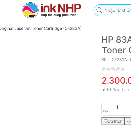
Nhập từ khóa tìm k
riginal LaserJet Toner Cartridge (CF283A)
HP 83A
Toner 
SKU: CF283A
2.300.
Không bao 
Hộp
Ưa thích