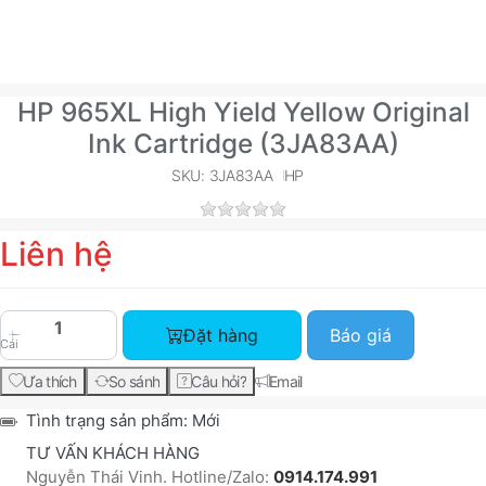
HP 965XL High Yield Yellow Original
Ink Cartridge (3JA83AA)
SKU: 3JA83AA
HP
Liên hệ
HP 965XL High Yield Yellow Original Ink Cartrid
Đặt hàng
Báo giá
Cái
Ưa thích
So sánh
Câu hỏi?
Email
Tình trạng sản phẩm:
Mới
TƯ VẤN KHÁCH HÀNG
Nguyễn Thái Vinh. Hotline/Zalo:
0914.174.991