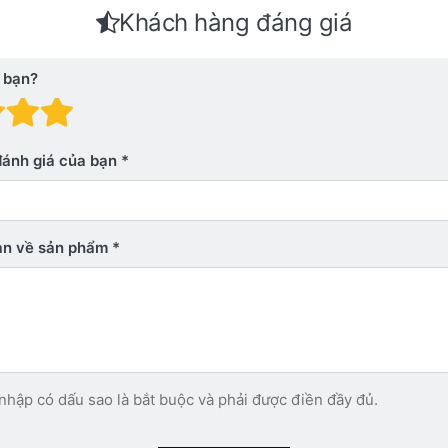
Khách hàng đáng giá
 bạn?
 giá: 1 trên 5 sao. Xấu
nh giá: 2 trên 5 sao.
Đánh giá: 3 trên 5 sao.
Đánh giá: 4 trên 5 sao.
Đánh giá: 5 trên 5 sao. Xu
đánh giá của bạn
bạn về sản phẩm
nhập có dấu sao là bắt buộc và phải được điền đầy đủ.