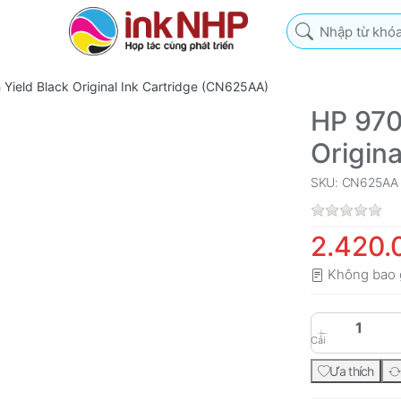
Nhập từ khóa tìm k
Yield Black Original Ink Cartridge (CN625AA)
HP 970
Origin
SKU: CN625AA
2.420.
Không bao 
Cái
Ưa thích