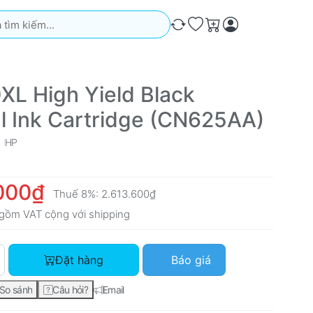
iếm. Kết quả sẽ tự động xuất hiện khi bạn nhập. Nhấn phím Ente
So sánh
Ưa thích
Giỏ hàng
XL High Yield Black
al Ink Cartridge (CN625AA)
HP
000₫
Thuế 8%:
2.613.600₫
gồm VAT cộng với
shipping
HP 970XL High Yield Black Original Ink Cartridge (CN625AA) v
Đặt hàng
Báo giá
So sánh
Câu hỏi?
Email