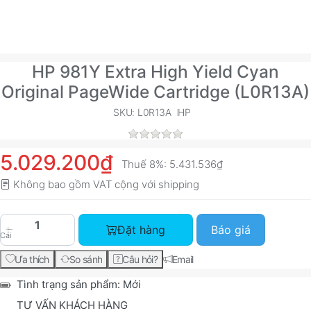
HP 981Y Extra High Yield Cyan
Original PageWide Cartridge (L0R13A)
SKU: L0R13A
HP
5.029.200₫
Thuế 8%:
5.431.536₫
Không bao gồm VAT cộng với
shipping
HP 981Y Extra High Yield Cyan Original PageWid
Đặt hàng
Báo giá
Cái
Ưa thích
So sánh
Câu hỏi?
Email
Tình trạng sản phẩm:
Mới
TƯ VẤN KHÁCH HÀNG