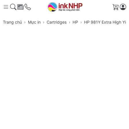
Giỏ h
Trang chủ
Mực in
Cartridges
HP
HP 981Y Extra High Yie