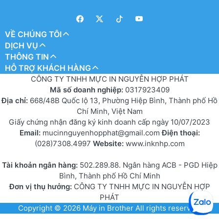
VỀ CHÚNG TÔI
DỊCH VỤ
THÔNG TIN
HỖ TRỢ KHÁCH HÀNG
CÔNG TY TNHH MỰC IN NGUYỄN HỢP PHÁT
Mã số doanh nghiệp:
0317923409
Địa chỉ:
668/48B Quốc lộ 13, Phường Hiệp Bình, Thành phố Hồ
Chí Minh, Việt Nam
Giấy chứng nhận đăng ký kinh doanh cấp ngày 10/07/2023
Email:
mucinnguyenhopphat@gmail.com
Điện thoại:
(028)7308.4997
Website:
www.inknhp.com
Tài khoản ngân hàng:
502.289.88. Ngân hàng ACB - PGD Hiệp
Bình, Thành phố Hồ Chí Minh
Đơn vị thụ hưởng:
CÔNG TY TNHH MỰC IN NGUYỄN HỢP
PHÁT
Copyright © 2026
Máy in Brother
All rights reserved.