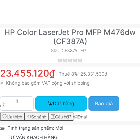
HP Color LaserJet Pro MFP M476dw
(CF387A)
SKU: CF387A
HP
23.455.120₫
Thuế 8%:
25.331.530₫
Không bao gồm VAT cộng với
shipping
HP Color LaserJet Pro MFP M476dw (CF387A) vớ
Đặt hàng
Báo giá
Cái
Ưa thích
So sánh
Câu hỏi?
Email
Tình trạng sản phẩm:
Mới
TƯ VẤN KHÁCH HÀNG