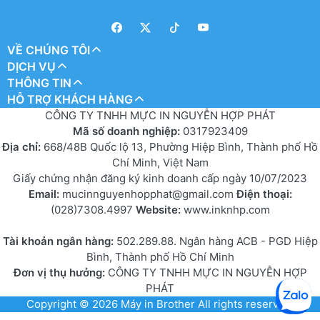
VỀ CHÚNG TÔI
DỊCH VỤ
THÔNG TIN
HỖ TRỢ KHÁCH HÀNG
CÔNG TY TNHH MỰC IN NGUYỄN HỢP PHÁT
Mã số doanh nghiệp:
0317923409
Địa chỉ:
668/48B Quốc lộ 13, Phường Hiệp Bình, Thành phố Hồ
Chí Minh, Việt Nam
Giấy chứng nhận đăng ký kinh doanh cấp ngày 10/07/2023
Email:
mucinnguyenhopphat@gmail.com
Điện thoại:
(028)7308.4997
Website:
www.inknhp.com
Tài khoản ngân hàng:
502.289.88. Ngân hàng ACB - PGD Hiệp
Bình, Thành phố Hồ Chí Minh
Đơn vị thụ hưởng:
CÔNG TY TNHH MỰC IN NGUYỄN HỢP
PHÁT
Copyright © 2026
Máy in Brother
All rights reserved.