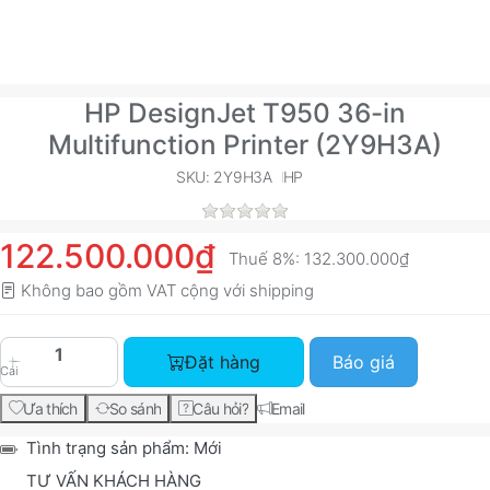
HP DesignJet T950 36-in
Multifunction Printer (2Y9H3A)
SKU: 2Y9H3A
HP
122.500.000₫
Thuế 8%:
132.300.000₫
Không bao gồm VAT cộng với
shipping
HP DesignJet T950 36-in Multifunction Printer 
Đặt hàng
Báo giá
Cái
Ưa thích
So sánh
Câu hỏi?
Email
Tình trạng sản phẩm:
Mới
TƯ VẤN KHÁCH HÀNG