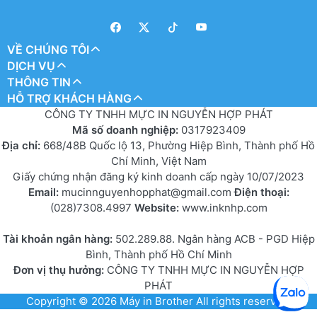
VỀ CHÚNG TÔI
DỊCH VỤ
THÔNG TIN
HỖ TRỢ KHÁCH HÀNG
CÔNG TY TNHH MỰC IN NGUYỄN HỢP PHÁT
Mã số doanh nghiệp:
0317923409
Địa chỉ:
668/48B Quốc lộ 13, Phường Hiệp Bình, Thành phố Hồ
Chí Minh, Việt Nam
Giấy chứng nhận đăng ký kinh doanh cấp ngày 10/07/2023
Email:
mucinnguyenhopphat@gmail.com
Điện thoại:
(028)7308.4997
Website:
www.inknhp.com
Tài khoản ngân hàng:
502.289.88. Ngân hàng ACB - PGD Hiệp
Bình, Thành phố Hồ Chí Minh
Đơn vị thụ hưởng:
CÔNG TY TNHH MỰC IN NGUYỄN HỢP
PHÁT
Copyright © 2026
Máy in Brother
All rights reserved.