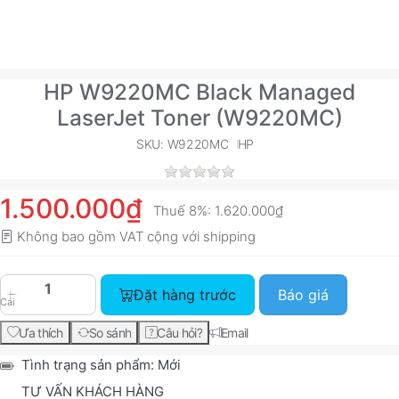
HP W9220MC Black Managed
LaserJet Toner (W9220MC)
SKU: W9220MC
HP
1.500.000₫
Thuế 8%:
1.620.000₫
Không bao gồm VAT cộng với
shipping
Đặt hàng trước
Báo giá
Cái
Ưa thích
So sánh
Câu hỏi?
Email
Tình trạng sản phẩm:
Mới
TƯ VẤN KHÁCH HÀNG