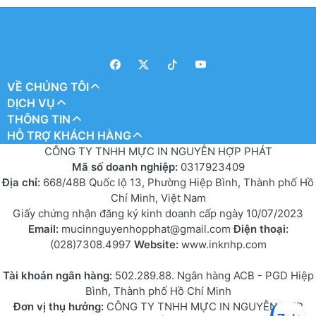
VỀ CHÚNG TÔI
DỊCH VỤ
THÔNG TIN
HỖ TRỢ KHÁCH HÀNG
CÔNG TY TNHH MỰC IN NGUYỄN HỢP PHÁT
Mã số doanh nghiệp:
0317923409
Địa chỉ:
668/48B Quốc lộ 13, Phường Hiệp Bình, Thành phố Hồ
Chí Minh, Việt Nam
Giấy chứng nhận đăng ký kinh doanh cấp ngày 10/07/2023
Email:
mucinnguyenhopphat@gmail.com
Điện thoại:
(028)7308.4997
Website:
www.inknhp.com
Tài khoản ngân hàng:
502.289.88. Ngân hàng ACB - PGD Hiệp
Bình, Thành phố Hồ Chí Minh
Đơn vị thụ hưởng:
CÔNG TY TNHH MỰC IN NGUYỄN HỢP