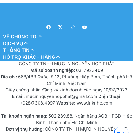
VỀ CHÚNG TÔI
DỊCH VỤ
THÔNG TIN
HỖ TRỢ KHÁCH HÀNG
CÔNG TY TNHH MỰC IN NGUYỄN HỢP PHÁT
Mã số doanh nghiệp:
0317923409
Địa chỉ:
668/48B Quốc lộ 13, Phường Hiệp Bình, Thành phố Hồ
Chí Minh, Việt Nam
Giấy chứng nhận đăng ký kinh doanh cấp ngày 10/07/2023
Email:
mucinnguyenhopphat@gmail.com
Điện thoại:
(028)7308.4997
Website:
www.inknhp.com
Tài khoản ngân hàng:
502.289.88. Ngân hàng ACB - PGD Hiệp
Bình, Thành phố Hồ Chí Minh
Đơn vị thụ hưởng:
CÔNG TY TNHH MỰC IN NGUYỄN HỢP