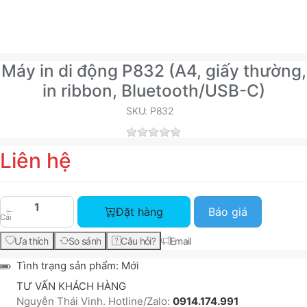
Máy in di động P832 (A4, giấy thường,
in ribbon, Bluetooth/USB-C)
SKU: P832
Liên hệ
Máy in di động P832 (A4, giấy thường, in ribbon
Đặt hàng
Báo giá
Cái
Ưa thích
So sánh
Câu hỏi?
Email
Tình trạng sản phẩm:
Mới
TƯ VẤN KHÁCH HÀNG
Nguyễn Thái Vinh. Hotline/Zalo:
0914.174.991