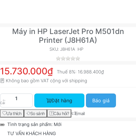
Máy in HP LaserJet Pro M501dn
Printer (J8H61A)
SKU: J8H61A
HP
15.730.000₫
Thuế 8%:
16.988.400₫
Không bao gồm VAT cộng với
shipping
Máy in HP LaserJet Pro M501dn Printer (J8H61A)
Đặt hàng
Báo giá
Cái
Ưa thích
So sánh
Câu hỏi?
Email
Tình trạng sản phẩm:
Mới
TƯ VẤN KHÁCH HÀNG