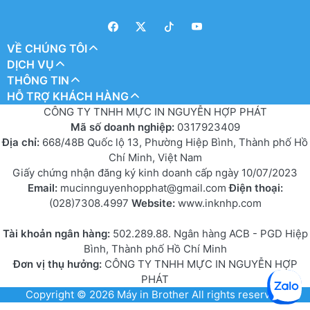
VỀ CHÚNG TÔI
DỊCH VỤ
THÔNG TIN
HỖ TRỢ KHÁCH HÀNG
CÔNG TY TNHH MỰC IN NGUYỄN HỢP PHÁT
Mã số doanh nghiệp:
0317923409
Địa chỉ:
668/48B Quốc lộ 13, Phường Hiệp Bình, Thành phố Hồ
Chí Minh, Việt Nam
Giấy chứng nhận đăng ký kinh doanh cấp ngày 10/07/2023
Email:
mucinnguyenhopphat@gmail.com
Điện thoại:
(028)7308.4997
Website:
www.inknhp.com
Tài khoản ngân hàng:
502.289.88. Ngân hàng ACB - PGD Hiệp
Bình, Thành phố Hồ Chí Minh
Đơn vị thụ hưởng:
CÔNG TY TNHH MỰC IN NGUYỄN HỢP
PHÁT
Copyright © 2026
Máy in Brother
All rights reserved.