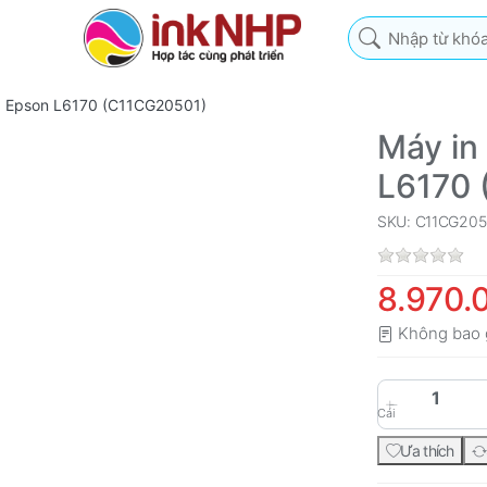
Nhập từ khóa tìm k
g Epson L6170 (C11CG20501)
Máy in
L6170 
SKU: C11CG205
8.970.
Không bao 
Cái
Ưa thích