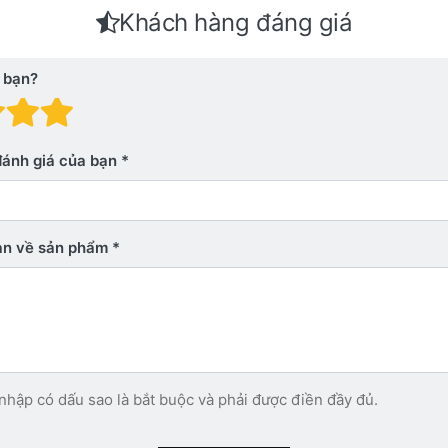
Khách hàng đáng giá
 bạn?
 giá: 1 trên 5 sao. Xấu
nh giá: 2 trên 5 sao.
Đánh giá: 3 trên 5 sao.
Đánh giá: 4 trên 5 sao.
Đánh giá: 5 trên 5 sao. Xu
đánh giá của bạn
bạn về sản phẩm
nhập có dấu sao là bắt buộc và phải được điền đầy đủ.