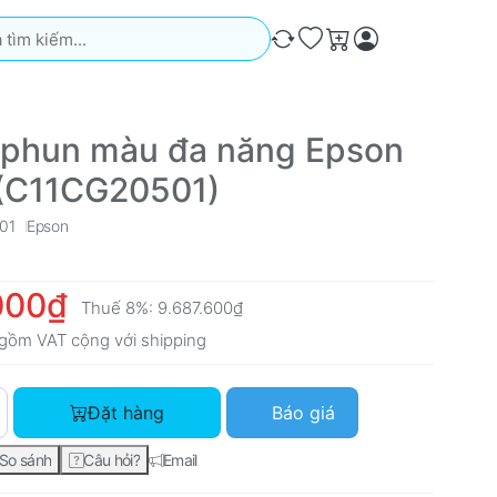
iếm. Kết quả sẽ tự động xuất hiện khi bạn nhập. Nhấn phím Ente
So sánh
Ưa thích
Giỏ hàng
 phun màu đa năng Epson
(C11CG20501)
01
Epson
000₫
Thuế 8%:
9.687.600₫
gồm VAT cộng với
shipping
Máy in phun màu đa năng Epson L6170 (C11CG20501) với giá 8
Đặt hàng
Báo giá
So sánh
Câu hỏi?
Email