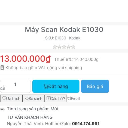
Máy Scan Kodak E1030
SKU: E1030
Kodak
13.000.000₫
Thuế 8%:
14.040.000₫
Không bao gồm VAT cộng với
shipping
Máy Scan Kodak E1030 với giá 13.000.000₫, số 
Đặt hàng
Báo giá
Cái
Ưa thích
So sánh
Câu hỏi?
Email
Tình trạng sản phẩm:
Mới
TƯ VẤN KHÁCH HÀNG
Nguyễn Thái Vinh. Hotline/Zalo:
0914.174.991