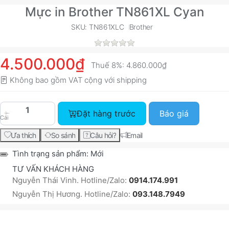
Mực in Brother TN861XL Cyan
SKU: TN861XLC
Brother
4.500.000₫
Thuế 8%:
4.860.000₫
Không bao gồm VAT cộng với
shipping
Đặt hàng trước
Báo giá
Cái
Ưa thích
So sánh
Câu hỏi?
Email
Tình trạng sản phẩm:
Mới
TƯ VẤN KHÁCH HÀNG
Nguyễn Thái Vinh. Hotline/Zalo:
0914.174.991
Nguyễn Thị Hương. Hotline/Zalo:
093.148.7949