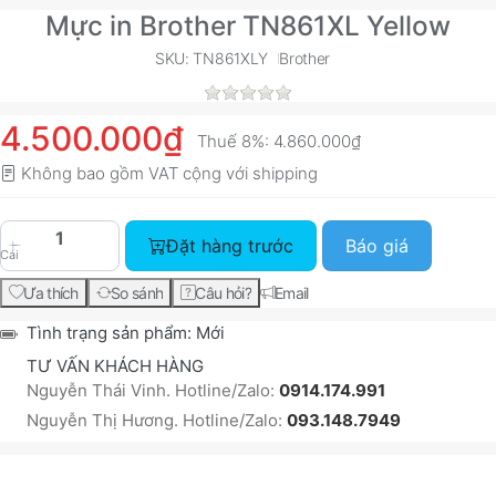
Mực in Brother TN861XL Yellow
SKU: TN861XLY
Brother
4.500.000₫
Thuế 8%:
4.860.000₫
Không bao gồm VAT cộng với
shipping
Đặt hàng trước
Báo giá
Cái
Ưa thích
So sánh
Câu hỏi?
Email
Tình trạng sản phẩm:
Mới
TƯ VẤN KHÁCH HÀNG
Nguyễn Thái Vinh. Hotline/Zalo:
0914.174.991
Nguyễn Thị Hương. Hotline/Zalo:
093.148.7949