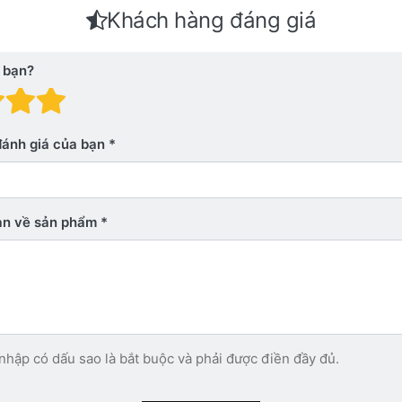
Khách hàng đáng giá
 bạn?
 giá: 1 trên 5 sao. Xấu
nh giá: 2 trên 5 sao.
Đánh giá: 3 trên 5 sao.
Đánh giá: 4 trên 5 sao.
Đánh giá: 5 trên 5 sao. Xu
đánh giá của bạn
bạn về sản phẩm
nhập có dấu sao là bắt buộc và phải được điền đầy đủ.