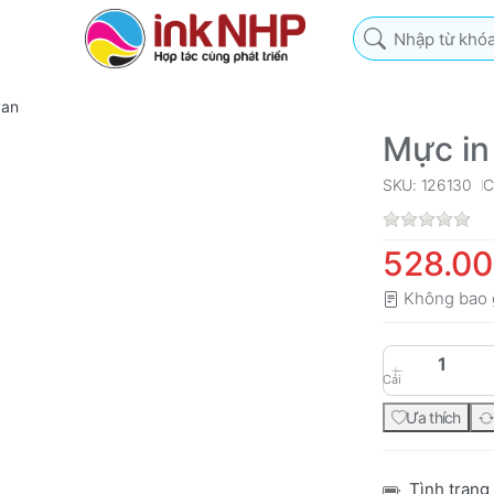
Nhập từ khóa tìm k
yan
Mực in
SKU: 126130
C
528.0
Không bao 
Cái
Ưa thích
Tình trạng