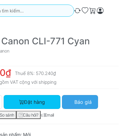
iếm. Kết quả sẽ tự động xuất hiện khi bạn nhập. Nhấn phím Ente
So sánh
Ưa thích
Giỏ hàng
 Canon CLI-771 Cyan
anon
00₫
Thuế 8%:
570.240₫
gồm VAT cộng với
shipping
Mực in Canon CLI-771 Cyan với giá 528.000₫, số lượng 1.
Đặt hàng
Báo giá
So sánh
Câu hỏi?
Email
 sản phẩm:
Mới