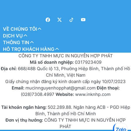
VỀ CHÚNG TÔI
DỊCH VỤ
THÔNG TIN
HỖ TRỢ KHÁCH HÀNG
CÔNG TY TNHH MỰC IN NGUYỄN HỢP PHÁT
Mã số doanh nghiệp:
0317923409
Địa chỉ:
668/48B Quốc lộ 13, Phường Hiệp Bình, Thành phố Hồ
Chí Minh, Việt Nam
Giấy chứng nhận đăng ký kinh doanh cấp ngày 10/07/2023
Email:
mucinnguyenhopphat@gmail.com
Điện thoại:
(028)7308.4997
Website:
www.inknhp.com
Tài khoản ngân hàng:
502.289.88. Ngân hàng ACB - PGD Hiệp
Bình, Thành phố Hồ Chí Minh
Đơn vị thụ hưởng:
CÔNG TY TNHH MỰC IN NGUYỄN HỢP
PHÁT