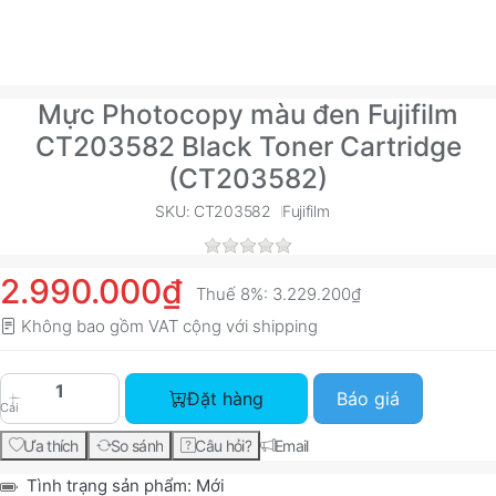
Mực Photocopy màu đen Fujifilm
CT203582 Black Toner Cartridge
(CT203582)
SKU: CT203582
Fujifilm
2.990.000₫
Thuế 8%:
3.229.200₫
Không bao gồm VAT cộng với
shipping
Mực Photocopy màu đen Fujifilm CT203582 Blac
Đặt hàng
Báo giá
Cái
Ưa thích
So sánh
Câu hỏi?
Email
Tình trạng sản phẩm:
Mới