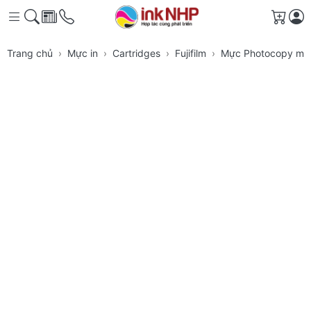
Giỏ h
Trang chủ
Mực in
Cartridges
Fujifilm
Mực Photocopy màu