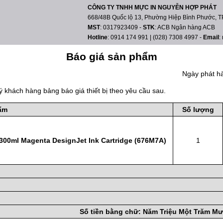
CÔNG TY TNHH MỰC IN NGUYỄN HỢP PHÁT
668/48B Quốc lộ 13, Phường Hiệp Bình Phước, TP
MST
: 0317923409
-
STK
: ACB Ngân hàng ACB
Hotline
: 0914 174 991 | (028) 7308 4997
-
Email
:
Báo giá sản phẩm
Ngày phát h
ý khách hàng bảng báo giá thiết bị theo yêu cầu sau.
ẩm
Số lượng
300ml Magenta DesignJet Ink Cartridge (676M7A)
1
Số tiền bằng chữ:
Năm Triệu Một Trăm Mư