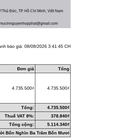
.Thủ Đức, TP. Hồ Chí Minh, Việt Nam
 mucinnguyenhopphat@gmail.com
ành báo giá: 08/08/2026 3:41:45 CH
Đơn giá
Tổng
4.735.500₫
4.735.500₫
Tổng:
4.735.500₫
Thuế VAT 8%:
378.840₫
Tổng cộng:
5.114.340₫
ời Bốn Nghìn Ba Trăm Bốn Mươi