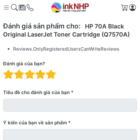
Giỏ h
Đánh giá sản phẩm cho:
HP 70A Black
Original LaserJet Toner Cartridge (Q7570A)
Reviews.OnlyRegisteredUsersCanWriteReviews
Đánh giá của bạn?
Đánh giá: 1 trên 5 sao. Xấu
Đánh giá: 2 trên 5 sao.
Đánh giá: 3 trên 5 sao.
Đánh giá: 4 trên 5 sa
Đánh giá: 5 trên 5 
Tiêu đề cho đánh giá của bạn
Ý kiến ​​của bạn về sản phẩm