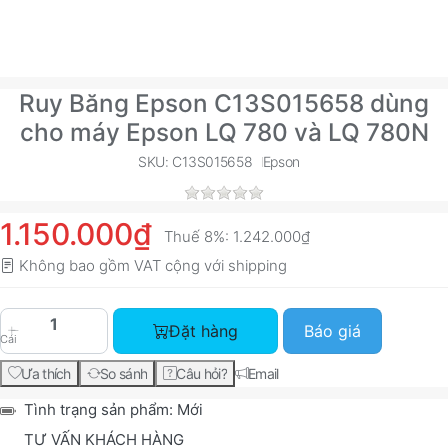
Ruy Băng Epson C13S015658 dùng
cho máy Epson LQ 780 và LQ 780N
SKU: C13S015658
Epson
1.150.000₫
Thuế 8%:
1.242.000₫
Không bao gồm VAT cộng với
shipping
Ruy Băng Epson C13S015658 dùng cho máy Epson
Đặt hàng
Báo giá
Cái
Ưa thích
So sánh
Câu hỏi?
Email
Tình trạng sản phẩm:
Mới
TƯ VẤN KHÁCH HÀNG