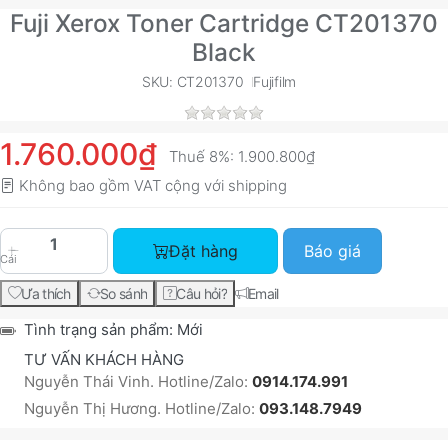
Fuji Xerox Toner Cartridge CT201370
Black
SKU: CT201370
Fujifilm
1.760.000₫
Thuế 8%:
1.900.800₫
Không bao gồm VAT cộng với
shipping
Fuji Xerox Toner Cartridge CT201370 Black với 
Đặt hàng
Báo giá
Cái
Ưa thích
So sánh
Câu hỏi?
Email
Tình trạng sản phẩm:
Mới
TƯ VẤN KHÁCH HÀNG
Nguyễn Thái Vinh. Hotline/Zalo:
0914.174.991
Nguyễn Thị Hương. Hotline/Zalo:
093.148.7949