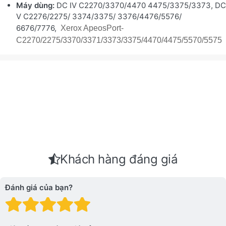
Máy dùng:
DC IV C2270/3370/4470 4475/3375/3373, DC
V C2276/2275/ 3374/3375/ 3376/4476/5576/
6676/7776,
Xerox ApeosPort-
C2270/2275/3370/3371/3373/3375/4470/4475/5570/5575
Khách hàng đáng giá
Đánh giá của bạn?
Đánh giá: 1 trên 5 sao. Xấu
Đánh giá: 2 trên 5 sao.
Đánh giá: 3 trên 5 sao.
Đánh giá: 4 trên 5 sa
Đánh giá: 5 trên 5 