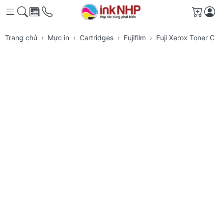
Giỏ h
Trang chủ
Mực in
Cartridges
Fujifilm
Fuji Xerox Toner C