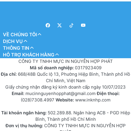
VỀ CHÚNG TÔI
DỊCH VỤ
THÔNG TIN
HỖ TRỢ KHÁCH HÀNG
CÔNG TY TNHH MỰC IN NGUYỄN HỢP PHÁT
Mã số doanh nghiệp:
0317923409
Địa chỉ:
668/48B Quốc lộ 13, Phường Hiệp Bình, Thành phố Hồ
Chí Minh, Việt Nam
Giấy chứng nhận đăng ký kinh doanh cấp ngày 10/07/2023
Email:
mucinnguyenhopphat@gmail.com
Điện thoại:
(028)7308.4997
Website:
www.inknhp.com
Tài khoản ngân hàng:
502.289.88. Ngân hàng ACB - PGD Hiệp
Bình, Thành phố Hồ Chí Minh
Đơn vị thụ hưởng:
CÔNG TY TNHH MỰC IN NGUYỄN HỢP