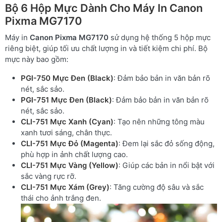
Bộ 6 Hộp Mực Dành Cho Máy In Canon
Pixma MG7170
Máy in
Canon Pixma MG7170
sử dụng hệ thống 5 hộp mực
riêng biệt, giúp tối ưu chất lượng in và tiết kiệm chi phí. Bộ
mực này bao gồm:
PGI-750 Mực Đen (Black)
: Đảm bảo bản in văn bản rõ
nét, sắc sảo.
PGI-751 Mực Đen (Black)
: Đảm bảo bản in văn bản rõ
nét, sắc sảo.
CLI-751 Mực Xanh (Cyan)
: Tạo nên những tông màu
xanh tươi sáng, chân thực.
CLI-751 Mực Đỏ (Magenta)
: Đem lại sắc đỏ sống động,
phù hợp in ảnh chất lượng cao.
CLI-751 Mực Vàng (Yellow)
: Giúp các bản in nổi bật với
sắc vàng rực rỡ.
CLI-751 Mực Xám (Grey)
: Tăng cường độ sâu và sắc
thái cho ảnh trắng đen.