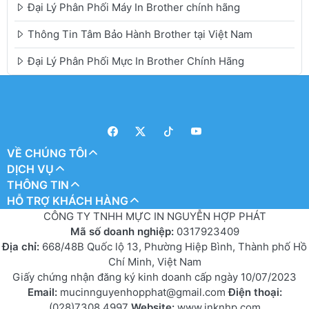
Đại Lý Phân Phối Máy In Brother chính hãng
Thông Tin Tâm Bảo Hành Brother tại Việt Nam
Đại Lý Phân Phối Mực In Brother Chính Hãng
VỀ CHÚNG TÔI
DỊCH VỤ
THÔNG TIN
HỖ TRỢ KHÁCH HÀNG
CÔNG TY TNHH MỰC IN NGUYỄN HỢP PHÁT
Mã số doanh nghiệp:
0317923409
Địa chỉ:
668/48B Quốc lộ 13, Phường Hiệp Bình, Thành phố Hồ
Chí Minh, Việt Nam
Giấy chứng nhận đăng ký kinh doanh cấp ngày 10/07/2023
Email:
mucinnguyenhopphat@gmail.com
Điện thoại:
(028)7308.4997
Website:
www.inknhp.com