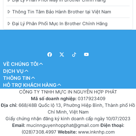
Thông Tin Tâm Bảo Hành Brother tại Việt Nam
Đại Lý Phân Phối Mực In Brother Chính Hãng
VỀ CHÚNG TÔI
DỊCH VỤ
THÔNG TIN
HỖ TRỢ KHÁCH HÀNG
CÔNG TY TNHH MỰC IN NGUYỄN HỢP PHÁT
Mã số doanh nghiệp:
0317923409
Địa chỉ:
668/48B Quốc lộ 13, Phường Hiệp Bình, Thành phố Hồ
Chí Minh, Việt Nam
Giấy chứng nhận đăng ký kinh doanh cấp ngày 10/07/2023
Email:
mucinnguyenhopphat@gmail.com
Điện thoại:
(028)7308.4997
Website:
www.inknhp.com