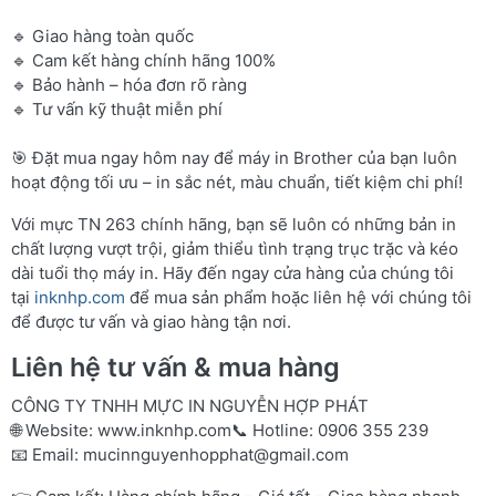
🔹 Giao hàng toàn quốc
🔹 Cam kết hàng chính hãng 100%
🔹 Bảo hành – hóa đơn rõ ràng
🔹 Tư vấn kỹ thuật miễn phí
🎯 Đặt mua ngay hôm nay để máy in Brother của bạn luôn
hoạt động tối ưu – in sắc nét, màu chuẩn, tiết kiệm chi phí!
Với mực TN 263 chính hãng, bạn sẽ luôn có những bản in
chất lượng vượt trội, giảm thiểu tình trạng trục trặc và kéo
dài tuổi thọ máy in. Hãy đến ngay cửa hàng của chúng tôi
tại
inknhp.com
để mua sản phẩm hoặc liên hệ với chúng tôi
để được tư vấn và giao hàng tận nơi.
Liên hệ tư vấn & mua hàng
CÔNG TY TNHH MỰC IN NGUYỄN HỢP PHÁT
🌐 Website:
www.inknhp.com
📞 Hotline: 0906 355 239
📧 Email:
mucinnguyenhopphat@gmail.com