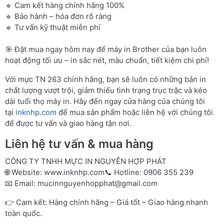
🔹 Cam kết hàng chính hãng 100%
🔹 Bảo hành – hóa đơn rõ ràng
🔹 Tư vấn kỹ thuật miễn phí
🎯 Đặt mua ngay hôm nay để máy in Brother của bạn luôn
hoạt động tối ưu – in sắc nét, màu chuẩn, tiết kiệm chi phí!
Với mực TN 263 chính hãng, bạn sẽ luôn có những bản in
chất lượng vượt trội, giảm thiểu tình trạng trục trặc và kéo
dài tuổi thọ máy in. Hãy đến ngay cửa hàng của chúng tôi
tại
inknhp.com
để mua sản phẩm hoặc liên hệ với chúng tôi
để được tư vấn và giao hàng tận nơi.
Liên hệ tư vấn & mua hàng
CÔNG TY TNHH MỰC IN NGUYỄN HỢP PHÁT
🌐 Website:
www.inknhp.com
📞 Hotline: 0906 355 239
📧 Email:
mucinnguyenhopphat@gmail.com
👉 Cam kết: Hàng chính hãng – Giá tốt – Giao hàng nhanh
toàn quốc.