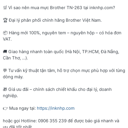
🛒 Vì sao nên mua mực Brother TN-263 tại inknhp.com?
🏆 Đại lý phân phối chính hãng Brother Việt Nam.
📦 Hàng mới 100%, nguyên tem – nguyên hộp – có hóa đơn
VAT.
🚚 Giao hàng nhanh toàn quốc (Hà Nội, TP.HCM, Đà Nẵng,
Cần Thơ, …).
💬 Tư vấn kỹ thuật tận tâm, hỗ trợ chọn mực phù hợp với từng
dòng máy.
🎁 Giá ưu đãi – chính sách chiết khấu cho đại lý, doanh
nghiệp.
👉 Mua ngay tại:
https://inknhp.com
hoặc gọi Hotline: 0906 355 239 để được báo giá nhanh và
ưu đãi tốt nhất.