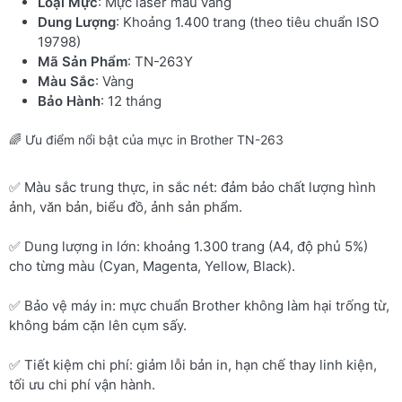
Loại Mực
: Mực laser màu vàng
Dung Lượng
: Khoảng 1.400 trang (theo tiêu chuẩn ISO
19798)
Mã Sản Phẩm
: TN-263Y
Màu Sắc
: Vàng
Bảo Hành
: 12 tháng
🌈 Ưu điểm nổi bật của mực in Brother TN-263
✅ Màu sắc trung thực, in sắc nét: đảm bảo chất lượng hình
ảnh, văn bản, biểu đồ, ảnh sản phẩm.
✅ Dung lượng in lớn: khoảng 1.300 trang (A4, độ phủ 5%)
cho từng màu (Cyan, Magenta, Yellow, Black).
✅ Bảo vệ máy in: mực chuẩn Brother không làm hại trống từ,
không bám cặn lên cụm sấy.
✅ Tiết kiệm chi phí: giảm lỗi bản in, hạn chế thay linh kiện,
tối ưu chi phí vận hành.