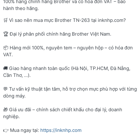
100% hàng chính hãng Brother và có hóa đơn VAT – bảo
hành theo hãng.
🛒 Vì sao nên mua mực Brother TN-263 tại inknhp.com?
🏆 Đại lý phân phối chính hãng Brother Việt Nam.
📦 Hàng mới 100%, nguyên tem – nguyên hộp – có hóa đơn
VAT.
🚚 Giao hàng nhanh toàn quốc (Hà Nội, TP.HCM, Đà Nẵng,
Cần Thơ, …).
💬 Tư vấn kỹ thuật tận tâm, hỗ trợ chọn mực phù hợp với từng
dòng máy.
🎁 Giá ưu đãi – chính sách chiết khấu cho đại lý, doanh
nghiệp.
👉 Mua ngay tại:
https://inknhp.com