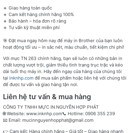
🔹 Giao hàng toàn quốc
🔹 Cam kết hàng chính hãng 100%
🔹 Bảo hành – hóa đơn rõ ràng
🔹 Tư vấn kỹ thuật miễn phí
🎯 Đặt mua ngay hôm nay để máy in Brother của bạn luôn
hoạt động tối ưu – in sắc nét, màu chuẩn, tiết kiệm chi phí!
Với mực TN 263 chính hãng, bạn sẽ luôn có những bản in
chất lượng vượt trội, giảm thiểu tình trạng trục trặc và kéo
dài tuổi thọ máy in. Hãy đến ngay cửa hàng của chúng tôi
tại
inknhp.com
để mua sản phẩm hoặc liên hệ với chúng tôi
để được tư vấn và giao hàng tận nơi.
Liên hệ tư vấn & mua hàng
CÔNG TY TNHH MỰC IN NGUYỄN HỢP PHÁT
🌐 Website:
www.inknhp.com
📞 Hotline: 0906 355 239
📧 Email:
mucinnguyenhopphat@gmail.com
👉 Cam kết: Hàng chính hãng – Giá tốt – Giao hàng nhanh