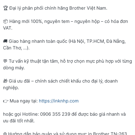
🏆 Đại lý phân phối chính hãng Brother Việt Nam.
📦 Hàng mới 100%, nguyên tem – nguyên hộp – có hóa đơn
VAT.
🚚 Giao hàng nhanh toàn quốc (Hà Nội, TP.HCM, Đà Nẵng,
Cần Thơ, …).
💬 Tư vấn kỹ thuật tận tâm, hỗ trợ chọn mực phù hợp với từng
dòng máy.
🎁 Giá ưu đãi – chính sách chiết khấu cho đại lý, doanh
nghiệp.
👉 Mua ngay tại:
https://inknhp.com
hoặc gọi Hotline: 0906 355 239 để được báo giá nhanh và
ưu đãi tốt nhất.
⚙️ Hướng dẫn bảo quản và sử dụng mực in Brother TN-263