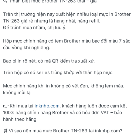
🔍 Phân biệt mực Brother TN-263 thật – giả
Trên thị trường hiện nay xuất hiện nhiều loại mực in Brother
TN-263 giá rẻ nhưng là hàng nhái, hàng refill.
Để tránh mua nhầm, chị lưu ý:
Hộp mực chính hãng có tem Brother màu bạc đổi màu 7 sắc
cầu vồng khi nghiêng.
Bao bì in rõ nét, có mã QR kiểm tra xuất xứ.
Trên hộp có số series trùng khớp với thân hộp mực.
Mực chính hãng khi in không có vệt đen, không lem màu,
không mùi lạ.
👉 Khi mua tại
inknhp.com
, khách hàng luôn được cam kết
100% hàng chính hãng Brother và có hóa đơn VAT – bảo
hành theo hãng.
🛒 Vì sao nên mua mực Brother TN-263 tại inknhp.com?