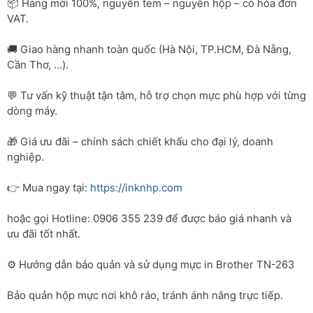
📦 Hàng mới 100%, nguyên tem – nguyên hộp – có hóa đơn
VAT.
🚚 Giao hàng nhanh toàn quốc (Hà Nội, TP.HCM, Đà Nẵng,
Cần Thơ, …).
💬 Tư vấn kỹ thuật tận tâm, hỗ trợ chọn mực phù hợp với từng
dòng máy.
🎁 Giá ưu đãi – chính sách chiết khấu cho đại lý, doanh
nghiệp.
👉 Mua ngay tại:
https://inknhp.com
hoặc gọi Hotline: 0906 355 239 để được báo giá nhanh và
ưu đãi tốt nhất.
⚙️ Hướng dẫn bảo quản và sử dụng mực in Brother TN-263
Bảo quản hộp mực nơi khô ráo, tránh ánh nắng trực tiếp.