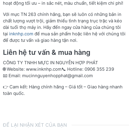
hoạt động tối ưu – in sắc nét, màu chuẩn, tiết kiệm chi phí!
Với mực TN 263 chính hãng, bạn sẽ luôn có những bản in
chất lượng vượt trội, giảm thiểu tình trạng trục trặc và kéo
dài tuổi thọ máy in. Hãy đến ngay cửa hàng của chúng tôi
tại
inknhp.com
để mua sản phẩm hoặc liên hệ với chúng tôi
để được tư vấn và giao hàng tận nơi.
Liên hệ tư vấn & mua hàng
CÔNG TY TNHH MỰC IN NGUYỄN HỢP PHÁT
🌐 Website:
www.inknhp.com
📞 Hotline: 0906 355 239
📧 Email:
mucinnguyenhopphat@gmail.com
👉 Cam kết: Hàng chính hãng – Giá tốt – Giao hàng nhanh
toàn quốc.
ĐỂ LẠI NHẬN XÉT CỦA BẠN