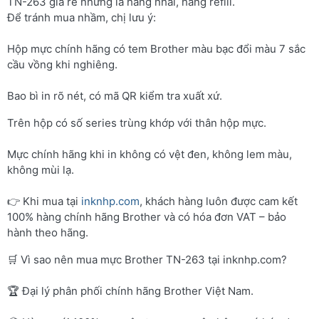
TN-263 giá rẻ nhưng là hàng nhái, hàng refill.
Để tránh mua nhầm, chị lưu ý:
Hộp mực chính hãng có tem Brother màu bạc đổi màu 7 sắc
cầu vồng khi nghiêng.
Bao bì in rõ nét, có mã QR kiểm tra xuất xứ.
Trên hộp có số series trùng khớp với thân hộp mực.
Mực chính hãng khi in không có vệt đen, không lem màu,
không mùi lạ.
👉 Khi mua tại
inknhp.com
, khách hàng luôn được cam kết
100% hàng chính hãng Brother và có hóa đơn VAT – bảo
hành theo hãng.
🛒 Vì sao nên mua mực Brother TN-263 tại inknhp.com?
🏆 Đại lý phân phối chính hãng Brother Việt Nam.