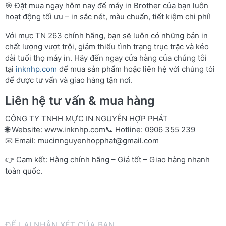
🎯 Đặt mua ngay hôm nay để máy in Brother của bạn luôn
hoạt động tối ưu – in sắc nét, màu chuẩn, tiết kiệm chi phí!
Với mực TN 263 chính hãng, bạn sẽ luôn có những bản in
chất lượng vượt trội, giảm thiểu tình trạng trục trặc và kéo
dài tuổi thọ máy in. Hãy đến ngay cửa hàng của chúng tôi
tại
inknhp.com
để mua sản phẩm hoặc liên hệ với chúng tôi
để được tư vấn và giao hàng tận nơi.
Liên hệ tư vấn & mua hàng
CÔNG TY TNHH MỰC IN NGUYỄN HỢP PHÁT
🌐 Website:
www.inknhp.com
📞 Hotline: 0906 355 239
📧 Email:
mucinnguyenhopphat@gmail.com
👉 Cam kết: Hàng chính hãng – Giá tốt – Giao hàng nhanh
toàn quốc.
ĐỂ LẠI NHẬN XÉT CỦA BẠN