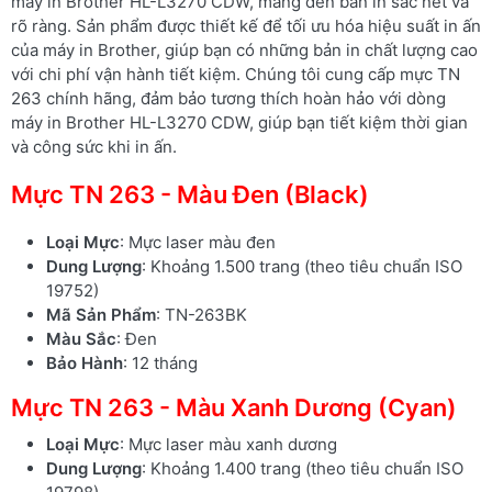
máy in Brother HL-L3270 CDW, mang đến bản in sắc nét và
rõ ràng. Sản phẩm được thiết kế để tối ưu hóa hiệu suất in ấn
của máy in Brother, giúp bạn có những bản in chất lượng cao
với chi phí vận hành tiết kiệm. Chúng tôi cung cấp mực TN
263 chính hãng, đảm bảo tương thích hoàn hảo với dòng
máy in Brother HL-L3270 CDW, giúp bạn tiết kiệm thời gian
và công sức khi in ấn.
Mực TN 263 - Màu Đen (Black)
Loại Mực
: Mực laser màu đen
Dung Lượng
: Khoảng 1.500 trang (theo tiêu chuẩn ISO
19752)
Mã Sản Phẩm
: TN-263BK
Màu Sắc
: Đen
Bảo Hành
: 12 tháng
Mực TN 263 - Màu Xanh Dương (Cyan)
Loại Mực
: Mực laser màu xanh dương
Dung Lượng
: Khoảng 1.400 trang (theo tiêu chuẩn ISO