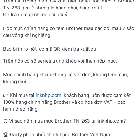
Trên thị trường hiện nay xuất hiện nhiều loại mực in Brother
TN-263 giá rẻ nhưng là hàng nhái, hàng refill.
Để tránh mua nhầm, chị lưu ý:
Hộp mực chính hãng có tem Brother màu bạc đổi màu 7 sắc
cầu vồng khi nghiêng.
Bao bì in rõ nét, có mã QR kiểm tra xuất xứ.
Trên hộp có số series trùng khớp với thân hộp mực.
Mực chính hãng khi in không có vệt đen, không lem màu,
không mùi lạ.
👉 Khi mua tại
inknhp.com
, khách hàng luôn được cam kết
100% hàng chính hãng Brother và có hóa đơn VAT – bảo
hành theo hãng.
🛒 Vì sao nên mua mực Brother TN-263 tại inknhp.com?
🏆 Đại lý phân phối chính hãng Brother Việt Nam.