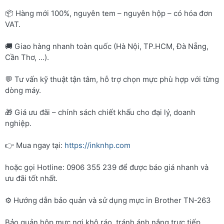
📦 Hàng mới 100%, nguyên tem – nguyên hộp – có hóa đơn
VAT.
🚚 Giao hàng nhanh toàn quốc (Hà Nội, TP.HCM, Đà Nẵng,
Cần Thơ, …).
💬 Tư vấn kỹ thuật tận tâm, hỗ trợ chọn mực phù hợp với từng
dòng máy.
🎁 Giá ưu đãi – chính sách chiết khấu cho đại lý, doanh
nghiệp.
👉 Mua ngay tại:
https://inknhp.com
hoặc gọi Hotline: 0906 355 239 để được báo giá nhanh và
ưu đãi tốt nhất.
⚙️ Hướng dẫn bảo quản và sử dụng mực in Brother TN-263
Bảo quản hộp mực nơi khô ráo, tránh ánh nắng trực tiếp.