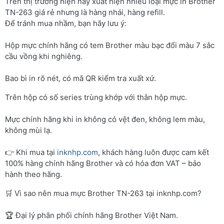
Trên thị trường hiện nay xuất hiện nhiều loại mực in Brother
TN-263 giá rẻ nhưng là hàng nhái, hàng refill.
Để tránh mua nhầm, bạn hãy lưu ý:
Hộp mực chính hãng có tem Brother màu bạc đổi màu 7 sắc
cầu vồng khi nghiêng.
Bao bì in rõ nét, có mã QR kiểm tra xuất xứ.
Trên hộp có số series trùng khớp với thân hộp mực.
Mực chính hãng khi in không có vệt đen, không lem màu,
không mùi lạ.
👉 Khi mua tại
inknhp.com
, khách hàng luôn được cam kết
100% hàng chính hãng Brother và có hóa đơn VAT – bảo
hành theo hãng.
🛒 Vì sao nên mua mực Brother TN-263 tại inknhp.com?
🏆 Đại lý phân phối chính hãng Brother Việt Nam.