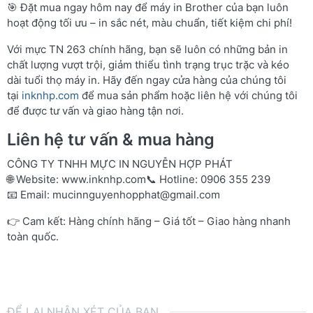
🎯 Đặt mua ngay hôm nay để máy in Brother của bạn luôn
hoạt động tối ưu – in sắc nét, màu chuẩn, tiết kiệm chi phí!
Với mực TN 263 chính hãng, bạn sẽ luôn có những bản in
chất lượng vượt trội, giảm thiểu tình trạng trục trặc và kéo
dài tuổi thọ máy in. Hãy đến ngay cửa hàng của chúng tôi
tại
inknhp.com
để mua sản phẩm hoặc liên hệ với chúng tôi
để được tư vấn và giao hàng tận nơi.
Liên hệ tư vấn & mua hàng
CÔNG TY TNHH MỰC IN NGUYỄN HỢP PHÁT
🌐 Website:
www.inknhp.com
📞 Hotline: 0906 355 239
📧 Email:
mucinnguyenhopphat@gmail.com
👉 Cam kết: Hàng chính hãng – Giá tốt – Giao hàng nhanh
toàn quốc.
ĐỂ LẠI NHẬN XÉT CỦA BẠN