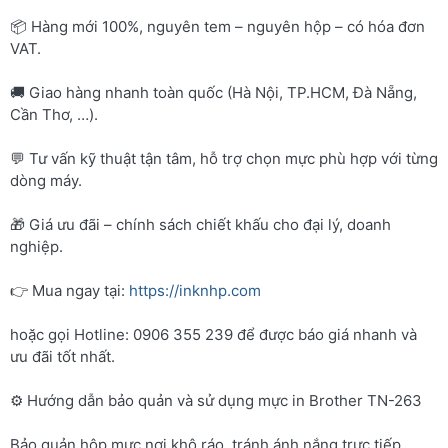
📦 Hàng mới 100%, nguyên tem – nguyên hộp – có hóa đơn
VAT.
🚚 Giao hàng nhanh toàn quốc (Hà Nội, TP.HCM, Đà Nẵng,
Cần Thơ, …).
💬 Tư vấn kỹ thuật tận tâm, hỗ trợ chọn mực phù hợp với từng
dòng máy.
🎁 Giá ưu đãi – chính sách chiết khấu cho đại lý, doanh
nghiệp.
👉 Mua ngay tại:
https://inknhp.com
hoặc gọi Hotline: 0906 355 239 để được báo giá nhanh và
ưu đãi tốt nhất.
⚙️ Hướng dẫn bảo quản và sử dụng mực in Brother TN-263
Bảo quản hộp mực nơi khô ráo, tránh ánh nắng trực tiếp.