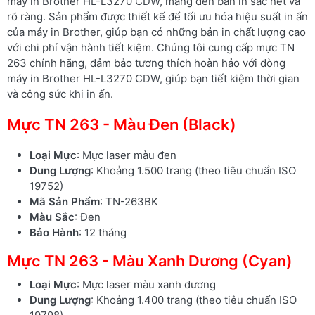
máy in Brother HL-L3270 CDW, mang đến bản in sắc nét và
rõ ràng. Sản phẩm được thiết kế để tối ưu hóa hiệu suất in ấn
của máy in Brother, giúp bạn có những bản in chất lượng cao
với chi phí vận hành tiết kiệm. Chúng tôi cung cấp mực TN
263 chính hãng, đảm bảo tương thích hoàn hảo với dòng
máy in Brother HL-L3270 CDW, giúp bạn tiết kiệm thời gian
và công sức khi in ấn.
Mực TN 263 - Màu Đen (Black)
Loại Mực
: Mực laser màu đen
Dung Lượng
: Khoảng 1.500 trang (theo tiêu chuẩn ISO
19752)
Mã Sản Phẩm
: TN-263BK
Màu Sắc
: Đen
Bảo Hành
: 12 tháng
Mực TN 263 - Màu Xanh Dương (Cyan)
Loại Mực
: Mực laser màu xanh dương
Dung Lượng
: Khoảng 1.400 trang (theo tiêu chuẩn ISO