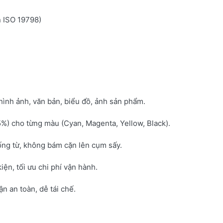
n ISO 19798)
hình ảnh, văn bản, biểu đồ, ảnh sản phẩm.
5%) cho từng màu (Cyan, Magenta, Yellow, Black).
ống từ, không bám cặn lên cụm sấy.
kiện, tối ưu chi phí vận hành.
 an toàn, dễ tái chế.