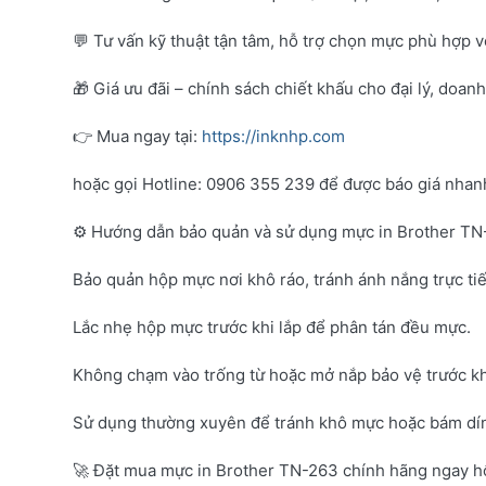
💬 Tư vấn kỹ thuật tận tâm, hỗ trợ chọn mực phù hợp 
🎁 Giá ưu đãi – chính sách chiết khấu cho đại lý, doan
👉 Mua ngay tại:
https://inknhp.com
hoặc gọi Hotline: 0906 355 239 để được báo giá nhanh 
⚙️ Hướng dẫn bảo quản và sử dụng mực in Brother T
Bảo quản hộp mực nơi khô ráo, tránh ánh nắng trực tiế
Lắc nhẹ hộp mực trước khi lắp để phân tán đều mực.
Không chạm vào trống từ hoặc mở nắp bảo vệ trước kh
Sử dụng thường xuyên để tránh khô mực hoặc bám dí
🚀 Đặt mua mực in Brother TN-263 chính hãng ngay 