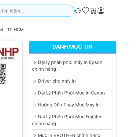
iếm. Kết quả sẽ tự động xuất hiện khi bạn nhập. Nhấn phím Ente
So sánh
Ưa thích
Giỏ hàng
ánh, TP.HCM
DANH MỤC TIN
Đại lý phân phối máy in Epson
chính hãng
Driver cho máy in
Đại Lý Phân Phối Mực In Canon
Hướng Dẫn Thay Mực Máy In
Đại Lý Phân Phối Mực Fujifilm
chính hãng
Mực In BROTHER chính hãng