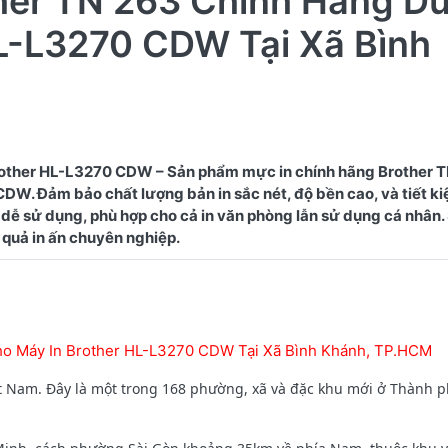
ther TN 263 Chính Hãng D
L-L3270 CDW Tại Xã Bình
other HL-L3270 CDW – Sản phẩm mực in chính hãng Brother 
W. Đảm bảo chất lượng bản in sắc nét, độ bền cao, và tiết kiệ
dễ sử dụng, phù hợp cho cả in văn phòng lẫn sử dụng cá nhân
ho Máy In Brother HL-L3270 CDW Tại Xã Bình Khánh, TP.HCM
t Nam. Đây là một trong 168 phường, xã và đặc khu mới ở Thành p