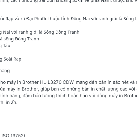
inh, cách phường Sài Gòn khoảng 35km về phía Nam, thuộc khu 
oài Rạp và xã Đại Phước thuộc tỉnh Đồng Nai với ranh giới là Sông 
g Nai với ranh giới là Sông Đồng Tranh
là sông Đồng Tranh
g Tàu
ng Soài Rạp
 hãng
 cho máy in Brother HL-L3270 CDW, mang đến bản in sắc nét và r
ủa máy in Brother, giúp bạn có những bản in chất lượng cao với 
hính hãng, đảm bảo tương thích hoàn hảo với dòng máy in Broth
hi in ấn.
n ISO 19752)