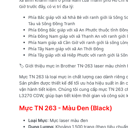
Xã Bình Khánh nằm ở phía Nam của Thành phố Hồ Chí M
Giờ trước đây, có vị trí địa lý:
Phía Bắc giáp với xã Nhà Bè với ranh giới là Sông S
Tàu và Sông Đồng Tranh
Phía Đông Bắc giáp với xã An Phước thuộc tỉnh Đồn
Phía Đông Nam giáp với xã Thạnh An với ranh giới 
Phía Nam giáp xã Cần Giờ với ranh giới là sông Lòn
Phía Tây Nam giáp với xã An Thới Đông
Phía Tây giáp với xã Hiệp Phước với ranh giới là Sô
🏷️ Giới thiệu mực in Brother TN-263 laser màu chính
Mực TN 263 là loại mực in chất lượng cao dành riêng
Sản phẩm được thiết kế để tối ưu hóa hiệu suất in ấn c
vận hành tiết kiệm. Chúng tôi cung cấp mực TN 263 c
L3270 CDW, giúp bạn tiết kiệm thời gian và công sức k
Mực TN 263 - Màu Đen (Black)
Loại Mực
: Mực laser màu đen
Dung Lượng
: Khoảng 1.500 trang (theo tiêu chuẩ