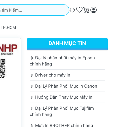
iếm. Kết quả sẽ tự động xuất hiện khi bạn nhập. Nhấn phím Ente
So sánh
Ưa thích
Giỏ hàng
, TP.HCM
DANH MỤC TIN
Đại lý phân phối máy in Epson
chính hãng
Driver cho máy in
Đại Lý Phân Phối Mực In Canon
Hướng Dẫn Thay Mực Máy In
Đại Lý Phân Phối Mực Fujifilm
chính hãng
Mực In BROTHER chính hãng