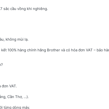
7 sắc cầu vồng khi nghiêng.
u, không mùi lạ.
 kết 100% hàng chính hãng Brother và có hóa đơn VAT – bảo hà
m?
a đơn VAT.
ng, Cần Thơ, …).
với từng dòng máy.