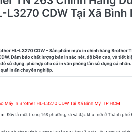
ther TN 263 Chính Hãng D
L-L3270 CDW Tại Xã Bình 
other HL-L3270 CDW – Sản phẩm mực in chính hãng Brother 
W. Đảm bảo chất lượng bản in sắc nét, độ bền cao, và tiết kiệ
dễ sử dụng, phù hợp cho cả in văn phòng lẫn sử dụng cá nhân
ho Máy In Brother HL-L3270 CDW Tại Xã Bình Mỹ, TP.HCM
am. Đây là một trong 168 phường, xã và đặc khu mới ở Thành phố 