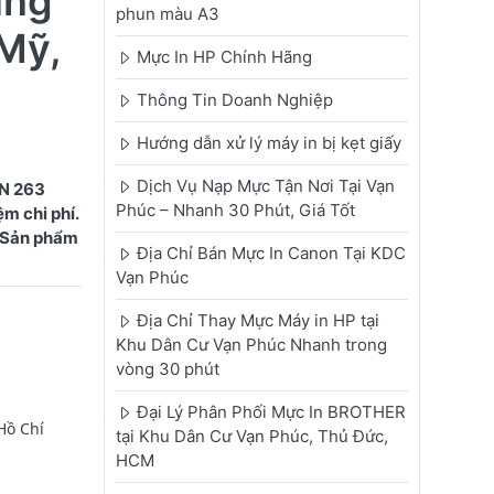
ùng
phun màu A3
Mỹ,
Mực In HP Chính Hãng
Thông Tin Doanh Nghiệp
Hướng dẫn xử lý máy in bị kẹt giấy
Dịch Vụ Nạp Mực Tận Nơi Tại Vạn
TN 263
Phúc – Nhanh 30 Phút, Giá Tốt
m chi phí.
. Sản phẩm
Địa Chỉ Bán Mực In Canon Tại KDC
Vạn Phúc
Địa Chỉ Thay Mực Máy in HP tại
Khu Dân Cư Vạn Phúc Nhanh trong
vòng 30 phút
Đại Lý Phân Phối Mực In BROTHER
Hồ Chí
tại Khu Dân Cư Vạn Phúc, Thủ Đức,
HCM