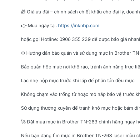
🎁 Giá ưu đãi – chính sách chiết khấu cho đại lý, doan
👉 Mua ngay tại:
https://inknhp.com
hoặc gọi Hotline: 0906 355 239 để được báo giá nhanh 
⚙️ Hướng dẫn bảo quản và sử dụng mực in Brother T
Bảo quản hộp mực nơi khô ráo, tránh ánh nắng trực tiế
Lắc nhẹ hộp mực trước khi lắp để phân tán đều mực.
Không chạm vào trống từ hoặc mở nắp bảo vệ trước kh
Sử dụng thường xuyên để tránh khô mực hoặc bám dí
🚀 Đặt mua mực in Brother TN-263 chính hãng ngay 
Nếu bạn đang tìm mực in Brother TN-263 laser màu c