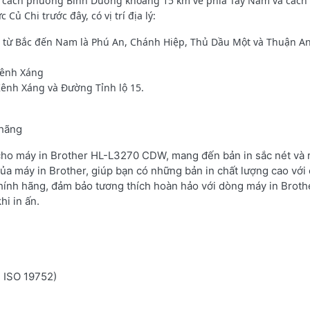
, cách phường Bình Dương khoảng 15 km về phía Tây Nam và cách
ủ Chi trước đây, có vị trí địa lý:
t từ Bắc đến Nam là Phú An, Chánh Hiệp, Thủ Dầu Một và Thuận An
Kênh Xáng
Kênh Xáng và Đường Tỉnh lộ 15.
 hãng
 cho máy in Brother HL-L3270 CDW, mang đến bản in sắc nét và r
ủa máy in Brother, giúp bạn có những bản in chất lượng cao với 
hính hãng, đảm bảo tương thích hoàn hảo với dòng máy in Broth
hi in ấn.
n ISO 19752)