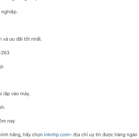
h nghiệp.
và ưu đãi tốt nhất.
N-263
p.
i lắp vào máy.
nh.
hôm nay
hính hãng, hãy chọn
inknhp.com
– địa chỉ uy tín được hàng ngàn