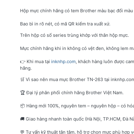
Hộp mực chính hãng có tem Brother màu bạc đổi màu 
Bao bì in rõ nét, có mã QR kiểm tra xuất xứ.
Trên hộp có số series trùng khớp với thân hộp mực.
Mực chính hãng khi in không có vệt đen, không lem mà
👉 Khi mua tại
inknhp.com
, khách hàng luôn được cam
hãng.
🛒 Vì sao nên mua mực Brother TN-263 tại inknhp.co
🏆 Đại lý phân phối chính hãng Brother Việt Nam.
📦 Hàng mới 100%, nguyên tem – nguyên hộp – có hó
🚚 Giao hàng nhanh toàn quốc (Hà Nội, TP.HCM, Đà Nẵ
💬 Tư vấn kỹ thuật tận tâm, hỗ trợ chọn mực phù hợp 