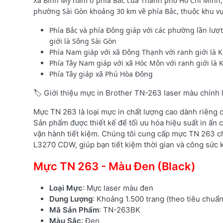
Xã Bình Mỹ nằm ở phía Bắc của Thành phố Hồ Chí Minh
phường Sài Gòn khoảng 30 km về phía Bắc, thuộc khu vực C
Phía Bắc và phía Đông giáp với các phường lần lượ
giới là Sông Sài Gòn
Phía Nam giáp với xã Đông Thạnh với ranh giới là 
Phía Tây Nam giáp với xã Hóc Môn với ranh giới là 
Phía Tây giáp xã Phú Hòa Đông
🏷️ Giới thiệu mực in Brother TN-263 laser màu chính
Mực TN 263 là loại mực in chất lượng cao dành riêng
Sản phẩm được thiết kế để tối ưu hóa hiệu suất in ấn c
vận hành tiết kiệm. Chúng tôi cung cấp mực TN 263 c
L3270 CDW, giúp bạn tiết kiệm thời gian và công sức k
Mực TN 263 - Màu Đen (Black)
Loại Mực
: Mực laser màu đen
Dung Lượng
: Khoảng 1.500 trang (theo tiêu chuẩ
Mã Sản Phẩm
: TN-263BK
Màu Sắc
: Đen