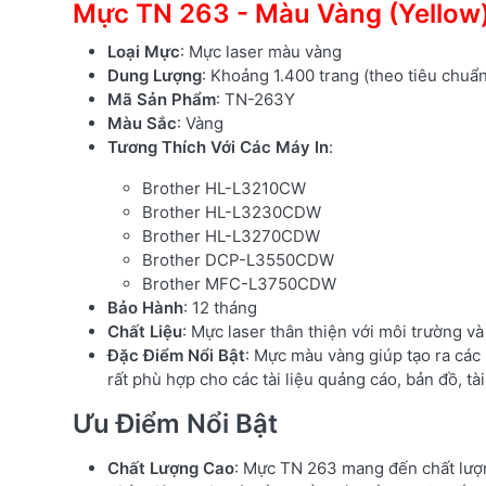
Mực TN 263 - Màu Vàng (Yellow
Loại Mực
: Mực laser màu vàng
Dung Lượng
: Khoảng 1.400 trang (theo tiêu chuẩ
Mã Sản Phẩm
: TN-263Y
Màu Sắc
: Vàng
Tương Thích Với Các Máy In
:
Brother HL-L3210CW
Brother HL-L3230CDW
Brother HL-L3270CDW
Brother DCP-L3550CDW
Brother MFC-L3750CDW
Bảo Hành
: 12 tháng
Chất Liệu
: Mực laser thân thiện với môi trường v
Đặc Điểm Nổi Bật
: Mực màu vàng giúp tạo ra các 
rất phù hợp cho các tài liệu quảng cáo, bản đồ, tà
Ưu Điểm Nổi Bật
Chất Lượng Cao
: Mực TN 263 mang đến chất lượn