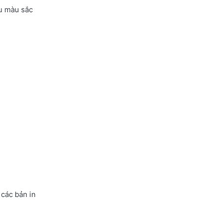
ầu màu sắc
 các bản in