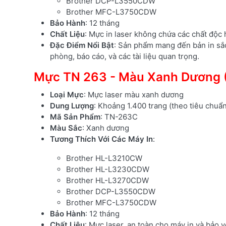
Brother DCP-L3550CDW
Brother MFC-L3750CDW
Bảo Hành
: 12 tháng
Chất Liệu
: Mực in laser không chứa các chất độc 
Đặc Điểm Nổi Bật
: Sản phẩm mang đến bản in sắc n
phòng, báo cáo, và các tài liệu quan trọng.
Mực TN 263 - Màu Xanh Dương 
Loại Mực
: Mực laser màu xanh dương
Dung Lượng
: Khoảng 1.400 trang (theo tiêu chuẩ
Mã Sản Phẩm
: TN-263C
Màu Sắc
: Xanh dương
Tương Thích Với Các Máy In
:
Brother HL-L3210CW
Brother HL-L3230CDW
Brother HL-L3270CDW
Brother DCP-L3550CDW
Brother MFC-L3750CDW
Bảo Hành
: 12 tháng
Chất Liệu
: Mực laser, an toàn cho máy in và bảo v