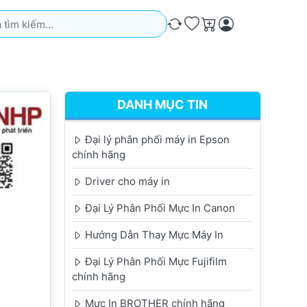
iếm. Kết quả sẽ tự động xuất hiện khi bạn nhập. Nhấn phím Ente
So sánh
Ưa thích
Giỏ hàng
DANH MỤC TIN
Đại lý phân phối máy in Epson
chính hãng
Driver cho máy in
Đại Lý Phân Phối Mực In Canon
Hướng Dẫn Thay Mực Máy In
Đại Lý Phân Phối Mực Fujifilm
chính hãng
Mực In BROTHER chính hãng