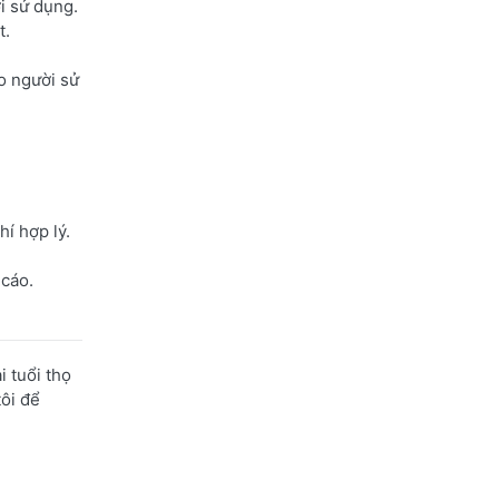
i sử dụng.
t.
o người sử
hí hợp lý.
 cáo.
i tuổi thọ
ôi để