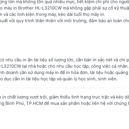
ợng lớn mà không tốn quá nhiều mực, tiết kiệm chi phí cho ngườ
ào máy in Brother HL-L3210CW mà không gặp phải sự cố kỹ thuậ
 và các linh kiện trong máy, kéo dài tuổi thọ máy in.
uất với quy trình thân thiện với môi trường, đảm bảo an toàn ch
 nhu cầu in ấn tài liệu số lượng lớn, cần bản in sắc nét và chi p
-L3210CW tại nhà hoặc cho nhu cầu học tập, công việc cá nhân.
inh doanh cần sử dụng máy in để in hóa đơn, tài liệu hoặc quảng
o dục cần in tài liệu học tập và quản lý học sinh, sinh viên.
 chất lượng vượt trội, giảm thiểu tình trạng trục trặc và kéo dà
ờng Bình Phú, TP.HCM để mua sản phẩm hoặc liên hệ với chúng t