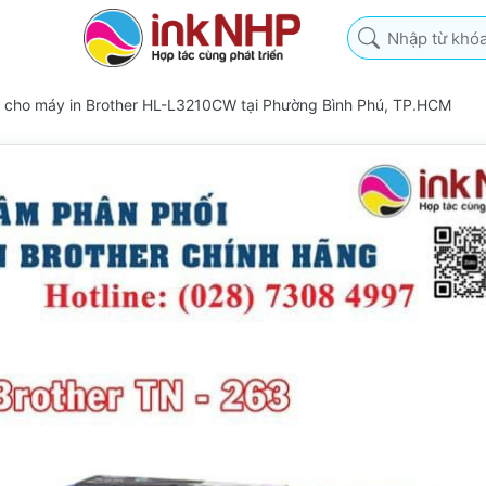
Nhập từ khóa tìm k
3 cho máy in Brother HL-L3210CW tại Phường Bình Phú, TP.HCM