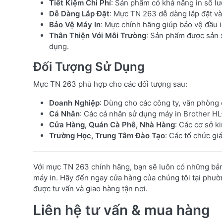
Tiết Kiệm Chi Phí
: Sản phẩm có khả năng in số lư
Dễ Dàng Lắp Đặt
: Mực TN 263 dễ dàng lắp đặt v
Bảo Vệ Máy In
: Mực chính hãng giúp bảo vệ đầu in
Thân Thiện Với Môi Trường
: Sản phẩm được sản x
dụng.
Đối Tượng Sử Dụng
Mực TN 263 phù hợp cho các đối tượng sau:
Doanh Nghiệp
: Dùng cho các công ty, văn phòng có
Cá Nhân
: Các cá nhân sử dụng máy in Brother HL
Cửa Hàng, Quán Cà Phê, Nhà Hàng
: Các cơ sở k
Trường Học, Trung Tâm Đào Tạo
: Các tổ chức giá
Với mực TN 263 chính hãng, bạn sẽ luôn có những bản in
máy in. Hãy đến ngay cửa hàng của chúng tôi tại phư
được tư vấn và giao hàng tận nơi.
Liên hệ tư vấn & mua hàng