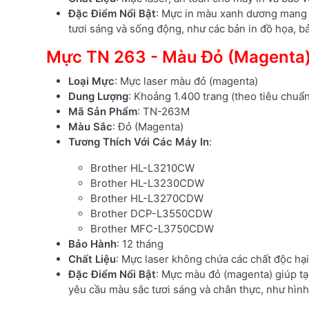
Đặc Điểm Nổi Bật
: Mực in màu xanh dương mang lạ
tươi sáng và sống động, như các bản in đồ họa, bả
Mực TN 263 - Màu Đỏ (Magenta
Loại Mực
: Mực laser màu đỏ (magenta)
Dung Lượng
: Khoảng 1.400 trang (theo tiêu chuẩ
Mã Sản Phẩm
: TN-263M
Màu Sắc
: Đỏ (Magenta)
Tương Thích Với Các Máy In
:
Brother HL-L3210CW
Brother HL-L3230CDW
Brother HL-L3270CDW
Brother DCP-L3550CDW
Brother MFC-L3750CDW
Bảo Hành
: 12 tháng
Chất Liệu
: Mực laser không chứa các chất độc hại
Đặc Điểm Nổi Bật
: Mực màu đỏ (magenta) giúp tạo
yêu cầu màu sắc tươi sáng và chân thực, như hình