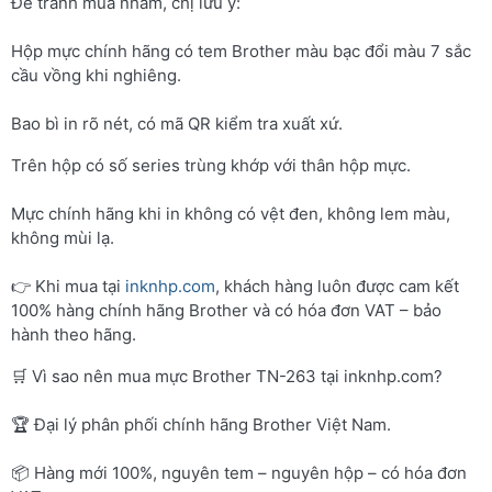
Để tránh mua nhầm, chị lưu ý:
Hộp mực chính hãng có tem Brother màu bạc đổi màu 7 sắc
cầu vồng khi nghiêng.
Bao bì in rõ nét, có mã QR kiểm tra xuất xứ.
Trên hộp có số series trùng khớp với thân hộp mực.
Mực chính hãng khi in không có vệt đen, không lem màu,
không mùi lạ.
👉 Khi mua tại
inknhp.com
, khách hàng luôn được cam kết
100% hàng chính hãng Brother và có hóa đơn VAT – bảo
hành theo hãng.
🛒 Vì sao nên mua mực Brother TN-263 tại inknhp.com?
🏆 Đại lý phân phối chính hãng Brother Việt Nam.
📦 Hàng mới 100%, nguyên tem – nguyên hộp – có hóa đơn