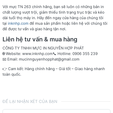
Với mực TN 263 chính hãng, bạn sẽ luôn có những bản in
chất lượng vượt trội, giảm thiểu tình trạng trục trặc và kéo
dài tuổi thọ máy in. Hãy đến ngay cửa hàng của chúng tôi
tại
inknhp.com
để mua sản phẩm hoặc liên hệ với chúng tôi
để được tư vấn và giao hàng tận nơi.
Liên hệ tư vấn & mua hàng
CÔNG TY TNHH MỰC IN NGUYỄN HỢP PHÁT
🌐 Website:
www.inknhp.com
📞 Hotline: 0906 355 239
📧 Email:
mucinnguyenhopphat@gmail.com
👉 Cam kết: Hàng chính hãng – Giá tốt – Giao hàng nhanh
toàn quốc.
ĐỂ LẠI NHẬN XÉT CỦA BẠN