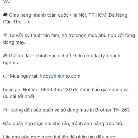
VAT.
🚚 Giao hàng nhanh toàn quốc (Hà Nội, TP.HCM, Đà Nẵng,
Cần Thơ, …).
💬 Tư vấn kỹ thuật tận tâm, hỗ trợ chọn mực phù hợp với từng
dòng máy.
🎁 Giá ưu đãi – chính sách chiết khấu cho đại lý, doanh
nghiệp.
👉 Mua ngay tại:
https://inknhp.com
hoặc gọi Hotline: 0906 355 239 để được báo giá nhanh và
ưu đãi tốt nhất.
⚙️ Hướng dẫn bảo quản và sử dụng mực in Brother TN-263
Bảo quản hộp mực nơi khô ráo, tránh ánh nắng trực tiếp.
Lắc nhẹ hộp mực trước khi lắp để phân tán đều mực.