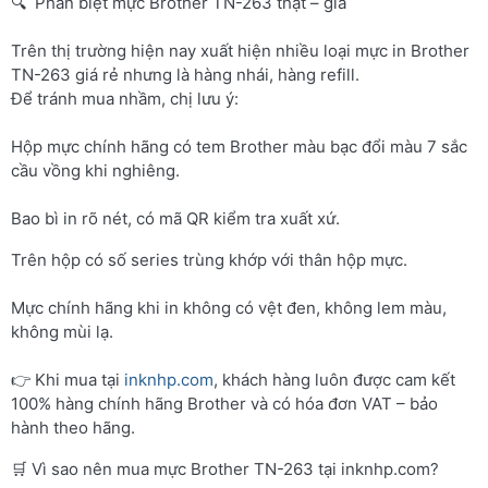
🔍 Phân biệt mực Brother TN-263 thật – giả
Trên thị trường hiện nay xuất hiện nhiều loại mực in Brother
TN-263 giá rẻ nhưng là hàng nhái, hàng refill.
Để tránh mua nhầm, chị lưu ý:
Hộp mực chính hãng có tem Brother màu bạc đổi màu 7 sắc
cầu vồng khi nghiêng.
Bao bì in rõ nét, có mã QR kiểm tra xuất xứ.
Trên hộp có số series trùng khớp với thân hộp mực.
Mực chính hãng khi in không có vệt đen, không lem màu,
không mùi lạ.
👉 Khi mua tại
inknhp.com
, khách hàng luôn được cam kết
100% hàng chính hãng Brother và có hóa đơn VAT – bảo
hành theo hãng.
🛒 Vì sao nên mua mực Brother TN-263 tại inknhp.com?