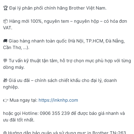
🏆 Đại lý phân phối chính hãng Brother Việt Nam.
📦 Hàng mới 100%, nguyên tem – nguyên hộp – có hóa đơn
VAT.
🚚 Giao hàng nhanh toàn quốc (Hà Nội, TP.HCM, Đà Nẵng,
Cần Thơ, …).
💬 Tư vấn kỹ thuật tận tâm, hỗ trợ chọn mực phù hợp với từng
dòng máy.
🎁 Giá ưu đãi – chính sách chiết khấu cho đại lý, doanh
nghiệp.
👉 Mua ngay tại:
https://inknhp.com
hoặc gọi Hotline: 0906 355 239 để được báo giá nhanh và
ưu đãi tốt nhất.
⚙️ Hướng dẫn bảo quản và sử dụng mực in Brother TN-263