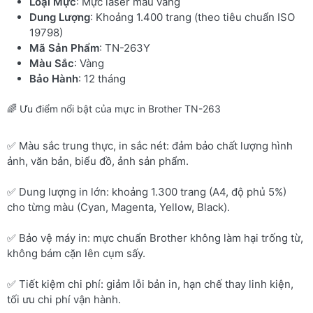
Loại Mực
: Mực laser màu vàng
Dung Lượng
: Khoảng 1.400 trang (theo tiêu chuẩn ISO
19798)
Mã Sản Phẩm
: TN-263Y
Màu Sắc
: Vàng
Bảo Hành
: 12 tháng
🌈 Ưu điểm nổi bật của mực in Brother TN-263
✅ Màu sắc trung thực, in sắc nét: đảm bảo chất lượng hình
ảnh, văn bản, biểu đồ, ảnh sản phẩm.
✅ Dung lượng in lớn: khoảng 1.300 trang (A4, độ phủ 5%)
cho từng màu (Cyan, Magenta, Yellow, Black).
✅ Bảo vệ máy in: mực chuẩn Brother không làm hại trống từ,
không bám cặn lên cụm sấy.
✅ Tiết kiệm chi phí: giảm lỗi bản in, hạn chế thay linh kiện,
tối ưu chi phí vận hành.