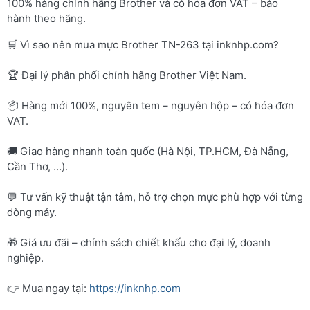
100% hàng chính hãng Brother và có hóa đơn VAT – bảo
hành theo hãng.
🛒 Vì sao nên mua mực Brother TN-263 tại inknhp.com?
🏆 Đại lý phân phối chính hãng Brother Việt Nam.
📦 Hàng mới 100%, nguyên tem – nguyên hộp – có hóa đơn
VAT.
🚚 Giao hàng nhanh toàn quốc (Hà Nội, TP.HCM, Đà Nẵng,
Cần Thơ, …).
💬 Tư vấn kỹ thuật tận tâm, hỗ trợ chọn mực phù hợp với từng
dòng máy.
🎁 Giá ưu đãi – chính sách chiết khấu cho đại lý, doanh
nghiệp.
👉 Mua ngay tại:
https://inknhp.com