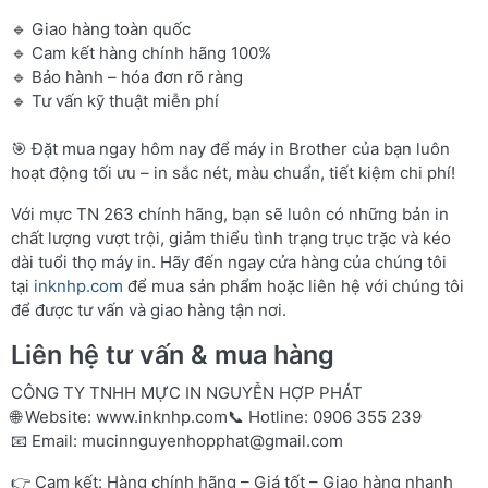
🔹 Giao hàng toàn quốc
🔹 Cam kết hàng chính hãng 100%
🔹 Bảo hành – hóa đơn rõ ràng
🔹 Tư vấn kỹ thuật miễn phí
🎯 Đặt mua ngay hôm nay để máy in Brother của bạn luôn
hoạt động tối ưu – in sắc nét, màu chuẩn, tiết kiệm chi phí!
Với mực TN 263 chính hãng, bạn sẽ luôn có những bản in
chất lượng vượt trội, giảm thiểu tình trạng trục trặc và kéo
dài tuổi thọ máy in. Hãy đến ngay cửa hàng của chúng tôi
tại
inknhp.com
để mua sản phẩm hoặc liên hệ với chúng tôi
để được tư vấn và giao hàng tận nơi.
Liên hệ tư vấn & mua hàng
CÔNG TY TNHH MỰC IN NGUYỄN HỢP PHÁT
🌐 Website:
www.inknhp.com
📞 Hotline: 0906 355 239
📧 Email:
mucinnguyenhopphat@gmail.com
👉 Cam kết: Hàng chính hãng – Giá tốt – Giao hàng nhanh