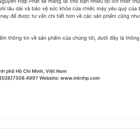
guyễn Hợp Phát sẽ mang lại cho bạn nhiều lợi ích thiết th
 phí lâu dài và bảo vệ sức khỏe của chiếc máy yêu quý của 
nay để được tư vấn chi tiết hơn về các sản phẩm cũng như
iếm thông tin về sản phẩm của chúng tôi, dưới đây là thông 
nh phố Hồ Chí Minh, Việt Nam
: (028)7308.4997 Website: www.inknhp.com