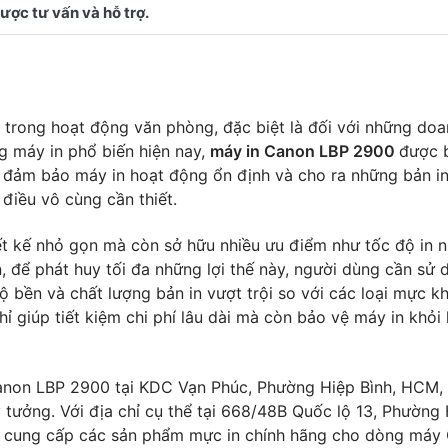
 trong hoạt động văn phòng, đặc biệt là đối với những do
ng máy in phổ biến hiện nay,
máy in Canon LBP 2900
được b
Để đảm bảo máy in hoạt động ổn định và cho ra những bản in
 điều vô cùng cần thiết.
iết kế nhỏ gọn mà còn sở hữu nhiều ưu điểm như tốc độ in 
n, để phát huy tối đa những lợi thế này, người dùng cần sử
ộ bền và chất lượng bản in vượt trội so với các loại mực k
 giúp tiết kiệm chi phí lâu dài mà còn bảo vệ máy in khỏi
anon LBP 2900 tại KDC Vạn Phúc, Phường Hiệp Bình, HCM,
ưởng. Với địa chỉ cụ thể tại 668/48B Quốc lộ 13, Phường 
n cung cấp các sản phẩm mực in chính hãng cho dòng máy