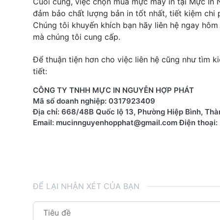
Cuối cùng, việc chọn mua mực máy in tại Mực In N
đảm bảo chất lượng bản in tốt nhất, tiết kiệm chi
Chúng tôi khuyến khích bạn hãy liên hệ ngay hôm 
mà chúng tôi cung cấp.
Để thuận tiện hơn cho việc liên hệ cũng như tìm k
tiết:
CÔNG TY TNHH MỰC IN NGUYỄN HỢP PHÁT
Mã số doanh nghiệp: 0317923409
Địa chỉ: 668/48B Quốc lộ 13, Phường Hiệp Bình, Thà
Email: mucinnguyenhopphat@gmail.com Điện thoại
ĐỂ LẠI NHẬN XÉT CỦA BẠN