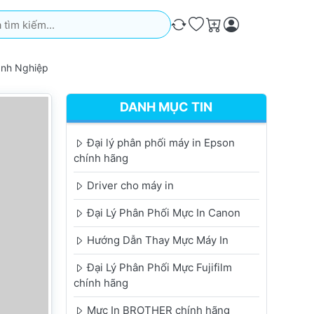
iếm. Kết quả sẽ tự động xuất hiện khi bạn nhập. Nhấn phím Ente
So sánh
Ưa thích
Giỏ hàng
anh Nghiệp
DANH MỤC TIN
Đại lý phân phối máy in Epson
chính hãng
Driver cho máy in
Đại Lý Phân Phối Mực In Canon
Hướng Dẫn Thay Mực Máy In
Đại Lý Phân Phối Mực Fujifilm
chính hãng
Mực In BROTHER chính hãng