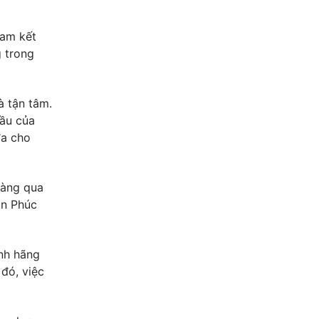
cam kết
g trong
à tận tâm.
cầu của
đa cho
hàng qua
ạn Phúc
nh hãng
đó, việc