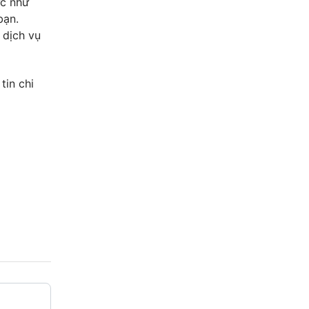
ực như
bạn.
 dịch vụ
tin chi