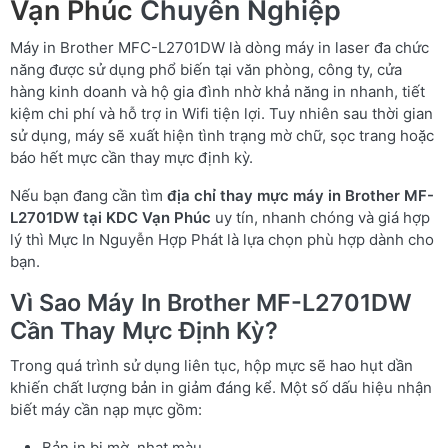
Vạn Phúc
Chuyên Nghiệp
Máy in Brother MFC-L2701DW là dòng máy in laser đa chức
năng được sử dụng phổ biến tại văn phòng, công ty, cửa
hàng kinh doanh và hộ gia đình nhờ khả năng in nhanh, tiết
kiệm chi phí và hỗ trợ in Wifi tiện lợi. Tuy nhiên sau thời gian
sử dụng, máy sẽ xuất hiện tình trạng mờ chữ, sọc trang hoặc
báo hết mực cần thay mực định kỳ.
Nếu bạn đang cần tìm
địa chỉ thay mực máy in Brother MF-
L2701DW tại KDC Vạn Phúc
uy tín, nhanh chóng và giá hợp
lý thì Mực In Nguyễn Hợp Phát là lựa chọn phù hợp dành cho
bạn.
Vì Sao Máy In Brother MF-L2701DW
Cần Thay Mực Định Kỳ?
Trong quá trình sử dụng liên tục, hộp mực sẽ hao hụt dần
khiến chất lượng bản in giảm đáng kể. Một số dấu hiệu nhận
biết máy cần nạp mực gồm:
Bản in bị mờ, nhạt màu