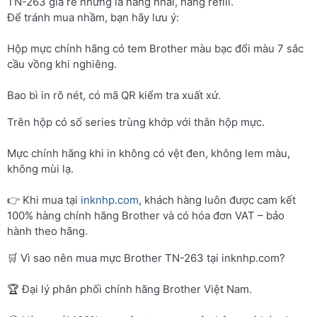
TN-263 giá rẻ nhưng là hàng nhái, hàng refill.
Để tránh mua nhầm, bạn hãy lưu ý:
Hộp mực chính hãng có tem Brother màu bạc đổi màu 7 sắc
cầu vồng khi nghiêng.
Bao bì in rõ nét, có mã QR kiểm tra xuất xứ.
Trên hộp có số series trùng khớp với thân hộp mực.
Mực chính hãng khi in không có vệt đen, không lem màu,
không mùi lạ.
👉 Khi mua tại
inknhp.com
, khách hàng luôn được cam kết
100% hàng chính hãng Brother và có hóa đơn VAT – bảo
hành theo hãng.
🛒 Vì sao nên mua mực Brother TN-263 tại inknhp.com?
🏆 Đại lý phân phối chính hãng Brother Việt Nam.