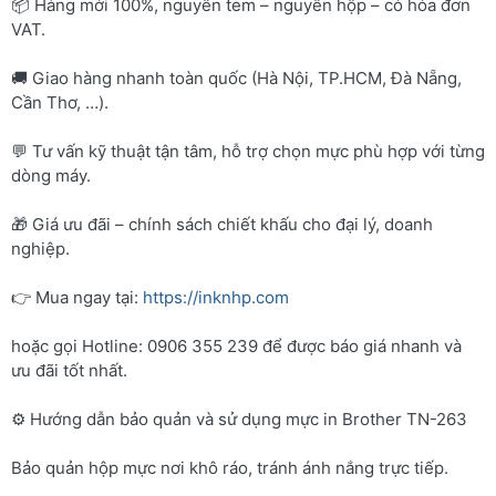
📦 Hàng mới 100%, nguyên tem – nguyên hộp – có hóa đơn
VAT.
🚚 Giao hàng nhanh toàn quốc (Hà Nội, TP.HCM, Đà Nẵng,
Cần Thơ, …).
💬 Tư vấn kỹ thuật tận tâm, hỗ trợ chọn mực phù hợp với từng
dòng máy.
🎁 Giá ưu đãi – chính sách chiết khấu cho đại lý, doanh
nghiệp.
👉 Mua ngay tại:
https://inknhp.com
hoặc gọi Hotline: 0906 355 239 để được báo giá nhanh và
ưu đãi tốt nhất.
⚙️ Hướng dẫn bảo quản và sử dụng mực in Brother TN-263
Bảo quản hộp mực nơi khô ráo, tránh ánh nắng trực tiếp.