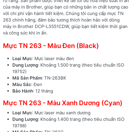
rõ ràng. Sản phẩm được thiết kế để tối ưu hóa hiệu suất in ấn
của máy in Brother, giúp bạn có những bản in chất lượng cao
với chi phí vận hành tiết kiệm. Chúng tôi cung cấp mực TN
263 chính hãng, đảm bảo tương thích hoàn hảo với dòng
máy in Brother DCP-L3551CDW, giúp bạn tiết kiệm thời gian
và công sức khi in ấn.
Mực TN 263 - Màu Đen (Black)
Loại Mực
: Mực laser màu đen
Dung Lượng
: Khoảng 1.500 trang (theo tiêu chuẩn ISO
19752)
Mã Sản Phẩm
: TN-263BK
Màu Sắc
: Đen
Bảo Hành
: 12 tháng
Mực TN 263 - Màu Xanh Dương (Cyan)
Loại Mực
: Mực laser màu xanh dương
Dung Lượng
: Khoảng 1.400 trang (theo tiêu chuẩn ISO
19798)