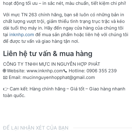
hoạt động tối ưu – in sắc nét, màu chuẩn, tiết kiệm chi phí!
Với mực TN 263 chính hãng, bạn sẽ luôn có những bản in
chất lượng vượt trội, giảm thiểu tình trạng trục trặc và kéo
dài tuổi thọ máy in. Hãy đến ngay cửa hàng của chúng tôi
tại
inknhp.com
để mua sản phẩm hoặc liên hệ với chúng tôi
để được tư vấn và giao hàng tận nơi.
Liên hệ tư vấn & mua hàng
CÔNG TY TNHH MỰC IN NGUYỄN HỢP PHÁT
🌐 Website:
www.inknhp.com
📞 Hotline: 0906 355 239
📧 Email:
mucinnguyenhopphat@gmail.com
👉 Cam kết: Hàng chính hãng – Giá tốt – Giao hàng nhanh
toàn quốc.
ĐỂ LẠI NHẬN XÉT CỦA BẠN