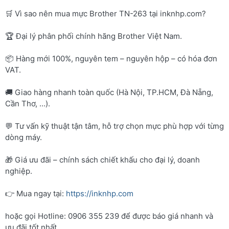
🛒 Vì sao nên mua mực Brother TN-263 tại inknhp.com?
🏆 Đại lý phân phối chính hãng Brother Việt Nam.
📦 Hàng mới 100%, nguyên tem – nguyên hộp – có hóa đơn
VAT.
🚚 Giao hàng nhanh toàn quốc (Hà Nội, TP.HCM, Đà Nẵng,
Cần Thơ, …).
💬 Tư vấn kỹ thuật tận tâm, hỗ trợ chọn mực phù hợp với từng
dòng máy.
🎁 Giá ưu đãi – chính sách chiết khấu cho đại lý, doanh
nghiệp.
👉 Mua ngay tại:
https://inknhp.com
hoặc gọi Hotline: 0906 355 239 để được báo giá nhanh và
ưu đãi tốt nhất.