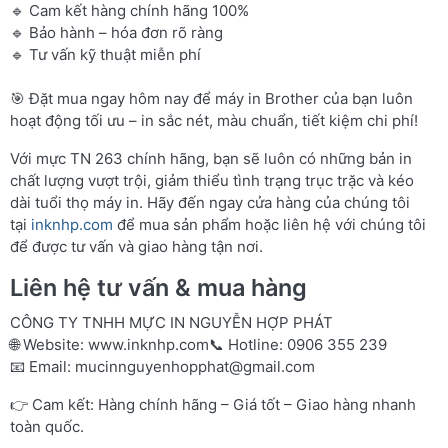
🔹 Cam kết hàng chính hãng 100%
🔹 Bảo hành – hóa đơn rõ ràng
🔹 Tư vấn kỹ thuật miễn phí
🎯 Đặt mua ngay hôm nay để máy in Brother của bạn luôn
hoạt động tối ưu – in sắc nét, màu chuẩn, tiết kiệm chi phí!
Với mực TN 263 chính hãng, bạn sẽ luôn có những bản in
chất lượng vượt trội, giảm thiểu tình trạng trục trặc và kéo
dài tuổi thọ máy in. Hãy đến ngay cửa hàng của chúng tôi
tại
inknhp.com
để mua sản phẩm hoặc liên hệ với chúng tôi
để được tư vấn và giao hàng tận nơi.
Liên hệ tư vấn & mua hàng
CÔNG TY TNHH MỰC IN NGUYỄN HỢP PHÁT
🌐 Website:
www.inknhp.com
📞 Hotline: 0906 355 239
📧 Email:
mucinnguyenhopphat@gmail.com
👉 Cam kết: Hàng chính hãng – Giá tốt – Giao hàng nhanh
toàn quốc.