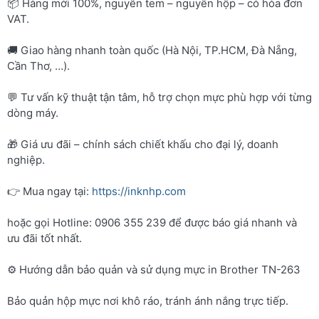
📦 Hàng mới 100%, nguyên tem – nguyên hộp – có hóa đơn
VAT.
🚚 Giao hàng nhanh toàn quốc (Hà Nội, TP.HCM, Đà Nẵng,
Cần Thơ, …).
💬 Tư vấn kỹ thuật tận tâm, hỗ trợ chọn mực phù hợp với từng
dòng máy.
🎁 Giá ưu đãi – chính sách chiết khấu cho đại lý, doanh
nghiệp.
👉 Mua ngay tại:
https://inknhp.com
hoặc gọi Hotline: 0906 355 239 để được báo giá nhanh và
ưu đãi tốt nhất.
⚙️ Hướng dẫn bảo quản và sử dụng mực in Brother TN-263
Bảo quản hộp mực nơi khô ráo, tránh ánh nắng trực tiếp.