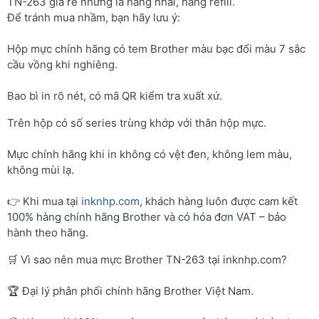
TN-263 giá rẻ nhưng là hàng nhái, hàng refill.
Để tránh mua nhầm, bạn hãy lưu ý:
Hộp mực chính hãng có tem Brother màu bạc đổi màu 7 sắc
cầu vồng khi nghiêng.
Bao bì in rõ nét, có mã QR kiểm tra xuất xứ.
Trên hộp có số series trùng khớp với thân hộp mực.
Mực chính hãng khi in không có vệt đen, không lem màu,
không mùi lạ.
👉 Khi mua tại
inknhp.com
, khách hàng luôn được cam kết
100% hàng chính hãng Brother và có hóa đơn VAT – bảo
hành theo hãng.
🛒 Vì sao nên mua mực Brother TN-263 tại inknhp.com?
🏆 Đại lý phân phối chính hãng Brother Việt Nam.