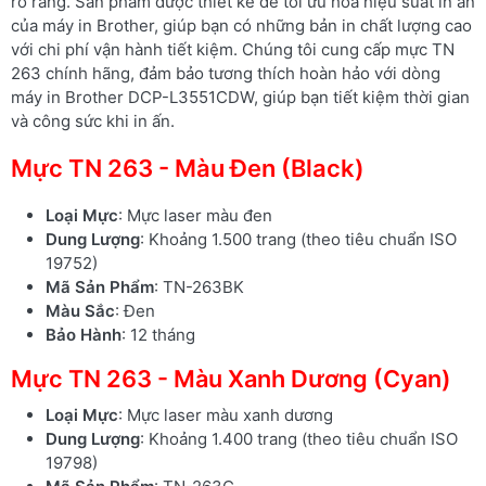
rõ ràng. Sản phẩm được thiết kế để tối ưu hóa hiệu suất in ấn
của máy in Brother, giúp bạn có những bản in chất lượng cao
với chi phí vận hành tiết kiệm. Chúng tôi cung cấp mực TN
263 chính hãng, đảm bảo tương thích hoàn hảo với dòng
máy in Brother DCP-L3551CDW, giúp bạn tiết kiệm thời gian
và công sức khi in ấn.
Mực TN 263 - Màu Đen (Black)
Loại Mực
: Mực laser màu đen
Dung Lượng
: Khoảng 1.500 trang (theo tiêu chuẩn ISO
19752)
Mã Sản Phẩm
: TN-263BK
Màu Sắc
: Đen
Bảo Hành
: 12 tháng
Mực TN 263 - Màu Xanh Dương (Cyan)
Loại Mực
: Mực laser màu xanh dương
Dung Lượng
: Khoảng 1.400 trang (theo tiêu chuẩn ISO
19798)