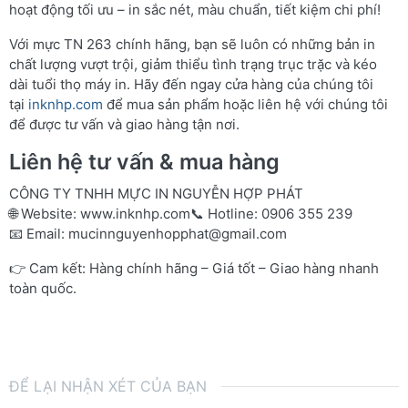
hoạt động tối ưu – in sắc nét, màu chuẩn, tiết kiệm chi phí!
Với mực TN 263 chính hãng, bạn sẽ luôn có những bản in
chất lượng vượt trội, giảm thiểu tình trạng trục trặc và kéo
dài tuổi thọ máy in. Hãy đến ngay cửa hàng của chúng tôi
tại
inknhp.com
để mua sản phẩm hoặc liên hệ với chúng tôi
để được tư vấn và giao hàng tận nơi.
Liên hệ tư vấn & mua hàng
CÔNG TY TNHH MỰC IN NGUYỄN HỢP PHÁT
🌐 Website:
www.inknhp.com
📞 Hotline: 0906 355 239
📧 Email:
mucinnguyenhopphat@gmail.com
👉 Cam kết: Hàng chính hãng – Giá tốt – Giao hàng nhanh
toàn quốc.
ĐỂ LẠI NHẬN XÉT CỦA BẠN