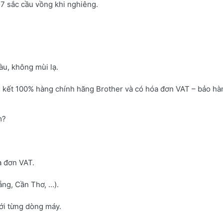
7 sắc cầu vồng khi nghiêng.
u, không mùi lạ.
 kết 100% hàng chính hãng Brother và có hóa đơn VAT – bảo hà
m?
a đơn VAT.
ng, Cần Thơ, …).
với từng dòng máy.