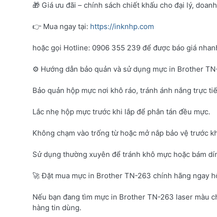
🎁 Giá ưu đãi – chính sách chiết khấu cho đại lý, doan
👉 Mua ngay tại:
https://inknhp.com
hoặc gọi Hotline: 0906 355 239 để được báo giá nhanh 
⚙️ Hướng dẫn bảo quản và sử dụng mực in Brother T
Bảo quản hộp mực nơi khô ráo, tránh ánh nắng trực tiế
Lắc nhẹ hộp mực trước khi lắp để phân tán đều mực.
Không chạm vào trống từ hoặc mở nắp bảo vệ trước kh
Sử dụng thường xuyên để tránh khô mực hoặc bám dí
🚀 Đặt mua mực in Brother TN-263 chính hãng ngay 
Nếu bạn đang tìm mực in Brother TN-263 laser màu c
hàng tin dùng.