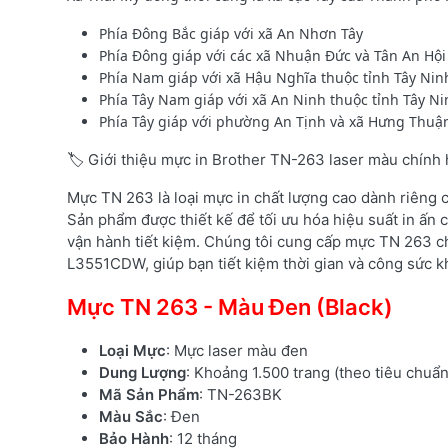
Phía Đông Bắc giáp với xã An Nhơn Tây
Phía Đông giáp với các xã Nhuận Đức và Tân An Hội
Phía Nam giáp với xã Hậu Nghĩa thuộc tỉnh Tây Nin
Phía Tây Nam giáp với xã An Ninh thuộc tỉnh Tây N
Phía Tây giáp với phường An Tịnh và xã Hưng Thuận
🏷️ Giới thiệu mực in Brother TN-263 laser màu chính
Mực TN 263 là loại mực in chất lượng cao dành riêng
Sản phẩm được thiết kế để tối ưu hóa hiệu suất in ấn c
vận hành tiết kiệm. Chúng tôi cung cấp mực TN 263 c
L3551CDW, giúp bạn tiết kiệm thời gian và công sức kh
Mực TN 263 - Màu Đen (Black)
Loại Mực
: Mực laser màu đen
Dung Lượng
: Khoảng 1.500 trang (theo tiêu chuẩ
Mã Sản Phẩm
: TN-263BK
Màu Sắc
: Đen
Bảo Hành
: 12 tháng