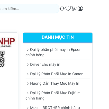
iếm. Kết quả sẽ tự động xuất hiện khi bạn nhập. Nhấn phím Ente
So sánh
Ưa thích
Giỏ hàng
DANH MỤC TIN
Đại lý phân phối máy in Epson
chính hãng
Driver cho máy in
Đại Lý Phân Phối Mực In Canon
Hướng Dẫn Thay Mực Máy In
Đại Lý Phân Phối Mực Fujifilm
chính hãng
Mực In BROTHER chính hãng