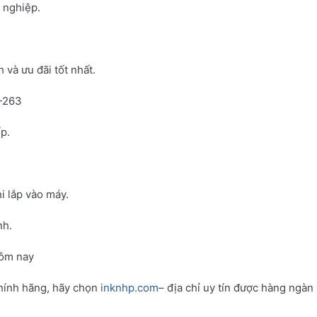
h nghiệp.
và ưu đãi tốt nhất.
N-263
p.
i lắp vào máy.
nh.
hôm nay
hính hãng, hãy chọn
inknhp.com
– địa chỉ uy tín được hàng ngàn