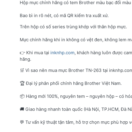
Hộp mực chính hãng có tem Brother màu bạc đổi màu 
Bao bì in rõ nét, có mã QR kiểm tra xuất xứ.
Trên hộp có số series trùng khớp với thân hộp mực.
Mực chính hãng khi in không có vệt đen, không lem mà
👉 Khi mua tại
inknhp.com
, khách hàng luôn được cam
hãng.
🛒 Vì sao nên mua mực Brother TN-263 tại inknhp.co
🏆 Đại lý phân phối chính hãng Brother Việt Nam.
📦 Hàng mới 100%, nguyên tem – nguyên hộp – có hó
🚚 Giao hàng nhanh toàn quốc (Hà Nội, TP.HCM, Đà Nẵ
💬 Tư vấn kỹ thuật tận tâm, hỗ trợ chọn mực phù hợp 